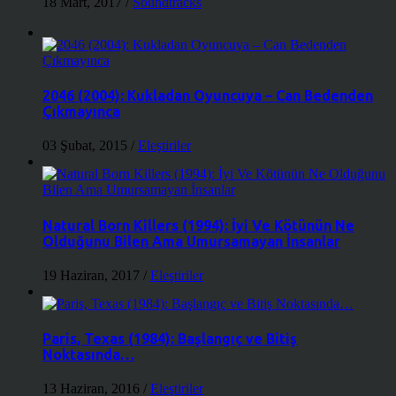
18 Mart, 2017
/
Soundtracks
2046 (2004): Kukladan Oyuncuya – Can Bedenden
Çıkmayınca
03 Şubat, 2015
/
Eleştiriler
Natural Born Killers (1994): İyi Ve Kötünün Ne
Olduğunu Bilen Ama Umursamayan İnsanlar
19 Haziran, 2017
/
Eleştiriler
Paris, Texas (1984): Başlangıç ve Bitiş
Noktasında…
13 Haziran, 2016
/
Eleştiriler