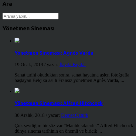
Ara
Yönetmen Sineması
Yönetmen Sineması: Agnès Varda
19 Ocak, 2019
/ yazar:
İlayda Bıyıklı
Sanat tarihi okuduktan sonra, sanat hayatına aslen fotoğrafla
başlayan Belçika asıllı Fransız yönetmen Agnès Varda, ...
Yönetmen Sineması: Alfred Hitchcock
30 Aralık, 2018
/ yazar:
Demet Öztürk
Çok sevdiğim bir söz var “Mantık sıkıcıdır.” Alfred Hitchcock
dünya sinema tarihinin en önemli ve biricik ...