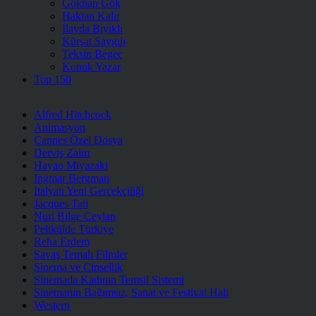
Gökhan Gök
Haktan Kalır
İlayda Bıyıklı
Kürşat Saygılı
Teksin Begeç
Konuk Yazar
Top 150
Alfred Hitchcock
Animasyon
Cannes Özel Dosya
Derviş Zaim
Hayao Miyazaki
Ingmar Bergman
İtalyan Yeni Gerçekçiliği
Jacques Tati
Nuri Bilge Ceylan
Pelikülde Türkiye
Reha Erdem
Savaş Temalı Filmler
Sinema ve Cinsellik
Sinemada Kadının Temsil Sistemi
Sinemanın Bağımsız, Sanat ve Festival Hali
Western