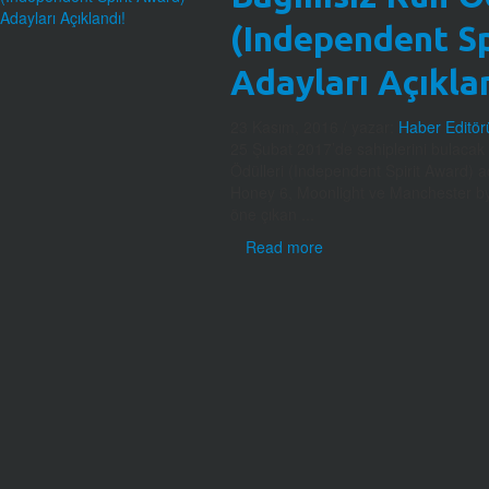
(Independent Sp
Adayları Açıkla
23 Kasım, 2016
/ yazar:
Haber Editör
25 Şubat 2017’de sahiplerini bulacak
Ödülleri (Independent Spirit Award) a
Honey 6, Moonlight ve Manchester by 
öne çıkan ...
Read more