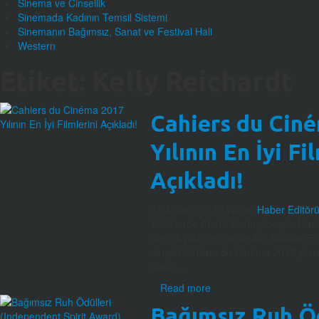
Sinema ve Cinsellik
Sinemada Kadının Temsil Sistemi
Sinemanın Bağımsız, Sanat ve Festival Hali
Western
Etiket:
Kelly Reichardt
Cahiers du Cin
Yılının En İyi Fi
Açıkladı!
07 Aralık, 2017
/ yazar:
Haber Editör
1950’lerde André Bazin, Joseph-Mar
Doniol-Valcroze tarafından kurulan F
dergisi Cahiers du Cinéma 2017 yılının e
David ...
Read more
Bağımsız Ruh Öd