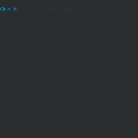
Cineritüel
© 2013. Tüm hakları saklıdır.