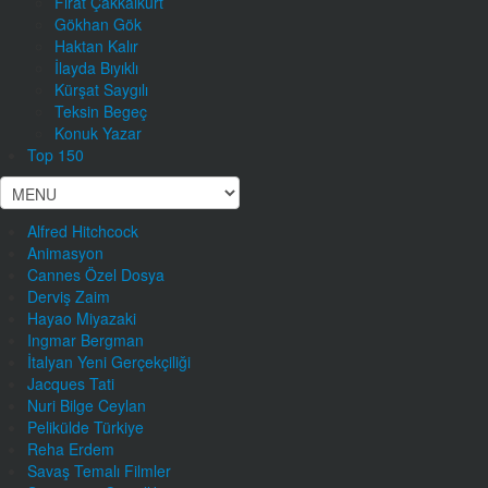
Fırat Çakkalkurt
Gökhan Gök
Haktan Kalır
İlayda Bıyıklı
Kürşat Saygılı
Teksin Begeç
Konuk Yazar
Top 150
Alfred Hitchcock
Animasyon
Cannes Özel Dosya
Derviş Zaim
Hayao Miyazaki
Ingmar Bergman
İtalyan Yeni Gerçekçiliği
Jacques Tati
Nuri Bilge Ceylan
Pelikülde Türkiye
Reha Erdem
Savaş Temalı Filmler