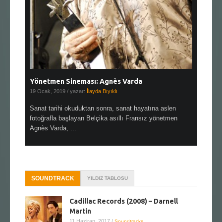
Yönetmen Sineması: Agnès Varda
Yönetmen
19 Ocak, 2019
/ yazar:
İlayda Bıyıklı
30 Aralık, 2
en çok Top
Sanat tarihi okuduktan sonra, sanat hayatına aslen
Çok sevdiğ
alı
fotoğrafla başlayan Belçika asıllı Fransız yönetmen
Hitchcock 
Agnès Varda, ...
SOUNDTRACK
YILDIZ TABLOSU
Cadillac Records (2008) – Darnell
Martin
11 Haziran, 2017
/
Soundtracks