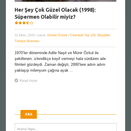
Her Şey Çok Güzel Olacak (1998):
Süpermen Olabilir miyiz?
31 Ekim, 2015
/ yazar:
Demet Öztürk
/
Cineritüel Top 150
,
Eleştiriler
,
Türkiye Sineması
1970’ler döneminde Adile Naşit ve Münir Özkul ile
şekillenen, izlendikçe keyif vermeyi hala sürdüren aile
filmleri gözdeydi. Zaman değişti, 2000’lere adım adım
yaklaşıp milenyum çağına ayak ...
Read more
ARA