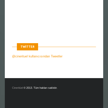
TWITTER
@cinerituel kullanıcısından Tweetler
Cineritüel
© 2013. Tüm hakları saklıdır.