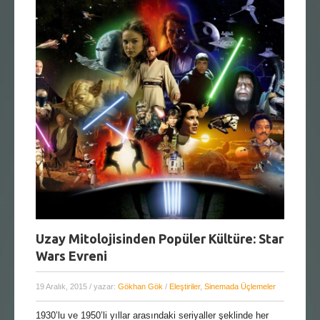
Uzay Mitolojisinden Popüler Kültüre: Star
Wars Evreni
19 Aralık, 2015
/ yazar:
Gökhan Gök
/
Eleştiriler
,
Sinemada Üçlemeler
1930’lu ve 1950’li yıllar arasındaki seriyaller şeklinde her