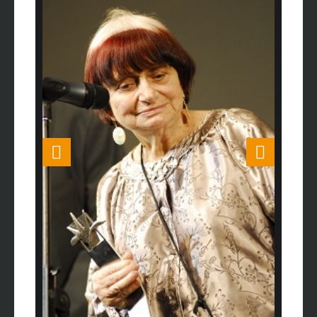
en çok Top
alı