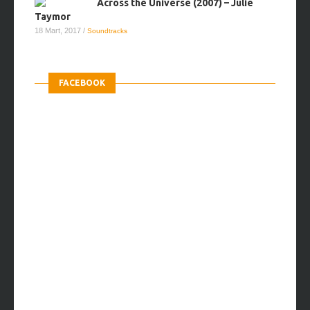
Across the Universe (2007) – Julie
Taymor
18 Mart, 2017
/
Soundtracks
FACEBOOK