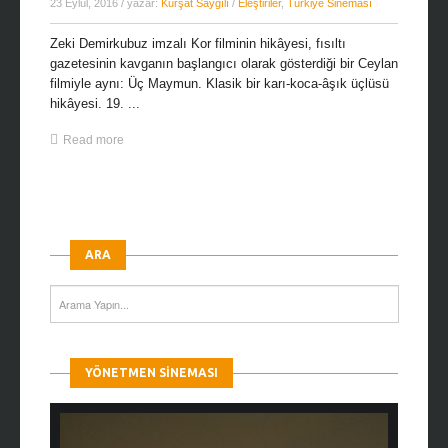
23 Eylül, 2016
/ yazar:
Kürşat Saygılı
/
Eleştiriler
,
Türkiye Sineması
Zeki Demirkubuz imzalı Kor filminin hikâyesi, fısıltı
gazetesinin kavganın başlangıcı olarak gösterdiği bir Ceylan
filmiyle aynı: Üç Maymun. Klasik bir karı-koca-âşık üçlüsü
hikâyesi. 19. ...
Read more
ARA
YÖNETMEN SINEMASI