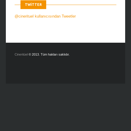
TWITTER
@cinerituel kullanıcısından Tweetler
Cineritüel
© 2013. Tüm hakları saklıdır.