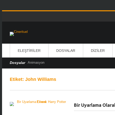
ELEŞTIRILER
DOSYALAR
DIZILER
Dosyalar
Animasyon
Etiket:
John Williams
Bir Uyarlama Olara