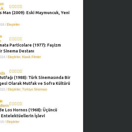
s Man (2009): Eski Maymuncuk, Yeni
2018
/
Eleştiriler
nata Particolare (1977): Faşizm
Bir Sinema Destanı
2014
/
Eleştiriler
,
Klasik Filmler
utfağı (1988): Türk Sinemasında Bir
gesi Olarak Mutfak ve Sofra Kültürü
2015
/
Eleştiriler
,
Türkiye Sineması
de Los Hornos (1968): Üçüncü
Entelektüellerin İşlevi
2015
/
Eleştiriler