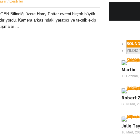
azar
/
Eleştiriler
N Bilindiği üzere Harry Potter evreni birçok büyük
ırıyordu. Kamera arkasındaki yaratıcı ve teknik ekip
ışmalar ...
SOUN
YILDIZ
Martin
11 Haziran,
Robert 
08 Nisan, 
Julie Ta
18 Mart, 2