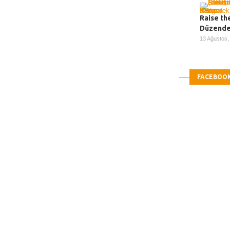
Raise th
Düzendek
13 Ağustos
FACEBOO