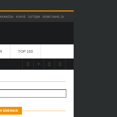
KKIMIZDA
KÜNYE
İLETIŞIM
EKIBE DAHIL OL
R
TOP 150
 SINEMASI