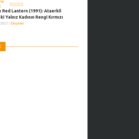
e Red Lantern (1991): Ataerkil
i Yalnız Kadının Rengi Kırmızı
, 2017
/
Eleştiriler
K