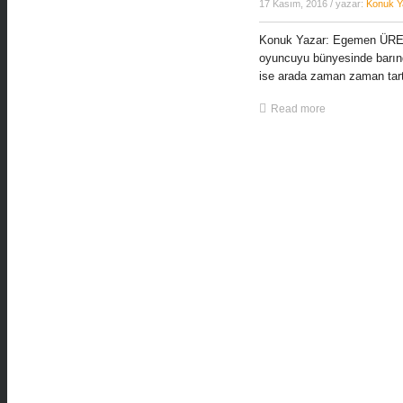
17 Kasım, 2016
/ yazar:
Konuk Y
Konuk Yazar: Egemen ÜREGE
oyuncuyu bünyesinde barınd
ise arada zaman zaman tart
Read more