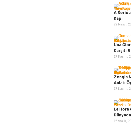
A Seriou
Kapı
29 Nisan, 
Una Gior
Karşıtı 
17 Kasım, 
Zengin M
Anlatı Ö
17 Kasım, 
La Hora 
Dünyada 
16 Aralık, 