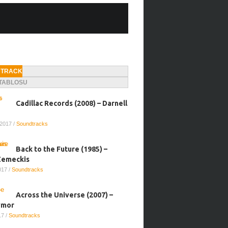
DTRACK
 TABLOSU
Cadillac Records (2008) – Darnell
 2017
/
Soundtracks
Back to the Future (1985) –
Zemeckis
2017
/
Soundtracks
Across the Universe (2007) –
ymor
017
/
Soundtracks