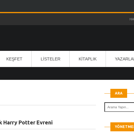
HA
KEŞFET
LISTELER
KITAPLIK
YAZARLA
ARA
k Harry Potter Evreni
YÖNETMEN