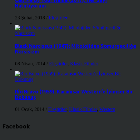
Call Me by Your Name (2017): Her Şeyi
Hatırlıyorum
23 Şubat, 2018
/
Eleştiriler
Black Narcissus (1947): Mitolojiden Sömürgeciliğe
Narsisizm
08 Nisan, 2014
/
Eleştiriler
,
Klasik Filmler
Rio Bravo (1959): Karamsar Western’e İyimser Bir
Dokunuş
01 Ocak, 2014
/
Eleştiriler
,
Klasik Filmler
,
Western
Facebook