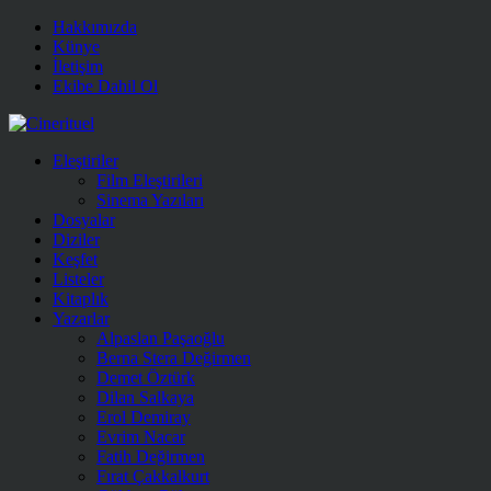
Hakkımızda
Künye
İletişim
Ekibe Dahil Ol
Eleştiriler
Film Eleştirileri
Sinema Yazıları
Dosyalar
Diziler
Keşfet
Listeler
Kitaplık
Yazarlar
Alpaslan Paşaoğlu
Berna Stera Değirmen
Demet Öztürk
Dilan Salkaya
Erol Demiray
Evrim Nacar
Fatih Değirmen
Fırat Çakkalkurt