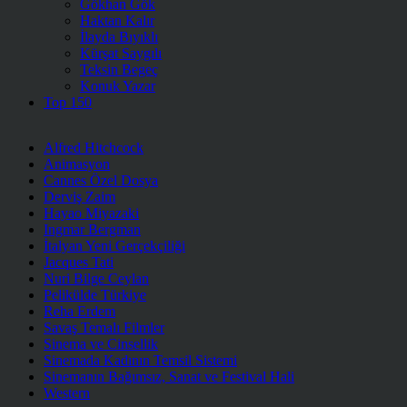
Gökhan Gök
Haktan Kalır
İlayda Bıyıklı
Kürşat Saygılı
Teksin Begeç
Konuk Yazar
Top 150
Alfred Hitchcock
Animasyon
Cannes Özel Dosya
Derviş Zaim
Hayao Miyazaki
Ingmar Bergman
İtalyan Yeni Gerçekçiliği
Jacques Tati
Nuri Bilge Ceylan
Pelikülde Türkiye
Reha Erdem
Savaş Temalı Filmler
Sinema ve Cinsellik
Sinemada Kadının Temsil Sistemi
Sinemanın Bağımsız, Sanat ve Festival Hali
Western