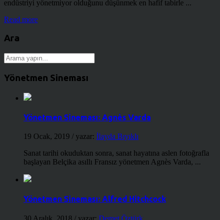
endüstriyi yönetmiyor olduğunu düşünmek en hafif tabirle ...
Read more
Ara
Yönetmen Sineması
Yönetmen Sineması: Agnès Varda
19 Ocak, 2019
/ yazar:
İlayda Bıyıklı
Sanat tarihi okuduktan sonra, sanat hayatına aslen fotoğrafla
başlayan Belçika asıllı Fransız yönetmen Agnès Varda, ...
Yönetmen Sineması: Alfred Hitchcock
30 Aralık, 2018
/ yazar:
Demet Öztürk