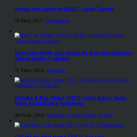
Across the Universe (2007) – Julie Taymor
18 Mart, 2017
/
Soundtracks
Dark City (1998): UFO Misali Bir Kavrama Dönüşen
Global Kentin Trajedisi
31 Ekim, 2014
/
Eleştiriler
McCabe & Mrs. Miller (1971): Vahşi Batı’yı Yenip
Vahşi Kapitalizm’e Yenilenler
08 Ocak, 2014
/
Eleştiriler
,
Klasik Filmler
,
Western