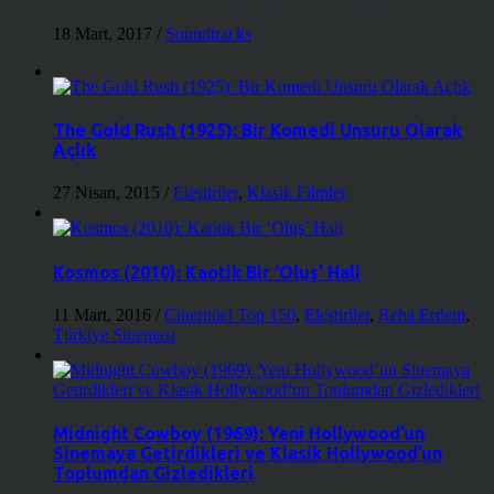
18 Mart, 2017
/
Soundtracks
The Gold Rush (1925): Bir Komedi Unsuru Olarak
Açlık
27 Nisan, 2015
/
Eleştiriler
,
Klasik Filmler
Kosmos (2010): Kaotik Bir ‘Oluş’ Hali
11 Mart, 2016
/
Cineritüel Top 150
,
Eleştiriler
,
Reha Erdem
,
Türkiye Sineması
Midnight Cowboy (1969): Yeni Hollywood’un
Sinemaya Getirdikleri ve Klasik Hollywood’un
Toplumdan Gizledikleri