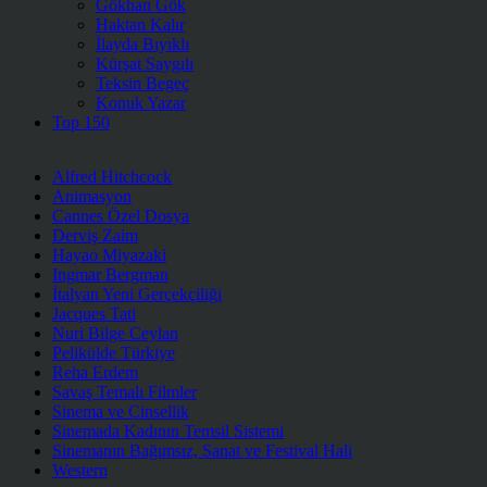
Gökhan Gök
Haktan Kalır
İlayda Bıyıklı
Kürşat Saygılı
Teksin Begeç
Konuk Yazar
Top 150
Alfred Hitchcock
Animasyon
Cannes Özel Dosya
Derviş Zaim
Hayao Miyazaki
Ingmar Bergman
İtalyan Yeni Gerçekçiliği
Jacques Tati
Nuri Bilge Ceylan
Pelikülde Türkiye
Reha Erdem
Savaş Temalı Filmler
Sinema ve Cinsellik
Sinemada Kadının Temsil Sistemi
Sinemanın Bağımsız, Sanat ve Festival Hali
Western