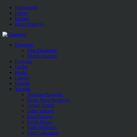
Hakkımızda
Künye
İletişim
Ekibe Dahil Ol
Eleştiriler
Film Eleştirileri
Sinema Yazıları
Dosyalar
Diziler
Keşfet
Listeler
Kitaplık
Yazarlar
Alpaslan Paşaoğlu
Berna Stera Değirmen
Demet Öztürk
Dilan Salkaya
Erol Demiray
Evrim Nacar
Fatih Değirmen
Fırat Çakkalkurt