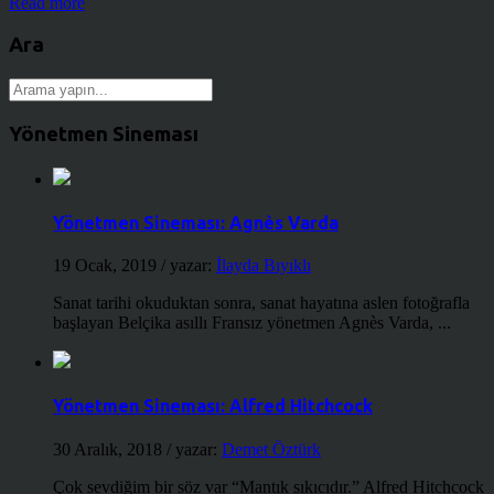
Read more
Ara
Yönetmen Sineması
Yönetmen Sineması: Agnès Varda
19 Ocak, 2019
/ yazar:
İlayda Bıyıklı
Sanat tarihi okuduktan sonra, sanat hayatına aslen fotoğrafla
başlayan Belçika asıllı Fransız yönetmen Agnès Varda, ...
Yönetmen Sineması: Alfred Hitchcock
30 Aralık, 2018
/ yazar:
Demet Öztürk
Çok sevdiğim bir söz var “Mantık sıkıcıdır.” Alfred Hitchcock