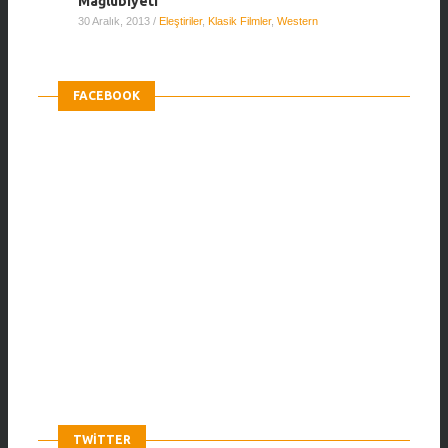
Mağlubiyeti
30 Aralık, 2013
/
Eleştiriler
,
Klasik Filmler
,
Western
FACEBOOK
TWITTER