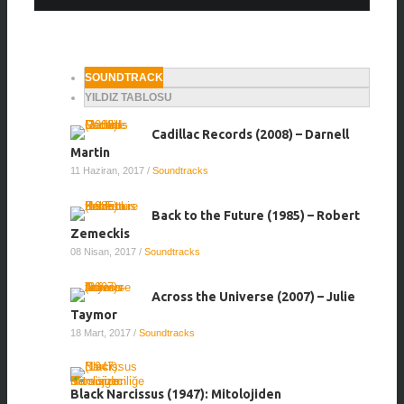
SOUNDTRACK
YILDIZ TABLOSU
Cadillac Records (2008) – Darnell
Martin
11 Haziran, 2017
/
Soundtracks
Back to the Future (1985) – Robert
Zemeckis
08 Nisan, 2017
/
Soundtracks
Across the Universe (2007) – Julie
Taymor
18 Mart, 2017
/
Soundtracks
Black Narcissus (1947): Mitolojiden