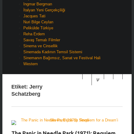
Ingmar Bergman
İtalyan Yeni Gerçekçiliği
Jacques Tati
Nuri Bilge Ceylan
Pelikülde Türkiye
Reha Erdem
Savaş Temalı Filmler
Sinema ve Cinsellik
Sinemada Kadının Temsil Sistemi
Sinemanın Bağımsız, Sanat ve Festival Hali
Western
Etiket:
Jerry
Schatzberg
The Panic in Needle Park (1971): Requiem