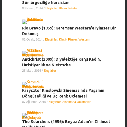
Sömürgeciliğe Narsisizm
08 Nisan, 2014
/
Eleştiriler
,
Klasik Filmler
Rio Bravo (1959): Karamsar Western’e İyimser Bir
Dokunuş
01 Ocak, 2014
/
Eleştiriler
,
Klasik Filmler
,
Western
Antichrist (2009): Diyalektiğe Karşı Kadın,
Hıristiyanlık ve Nietzsche
25 Mart, 2016
/
Eleştiriler
Krzysztof Kieslowski Sinemasında Yaşamın
Döngüselliği ve Üç Renk Üçlemesi
07 Ağustos, 2016
/
Eleştiriler
,
Sinemada Üçlemeler
The Searchers (1956): Beyaz Adam’ın Zihinsel