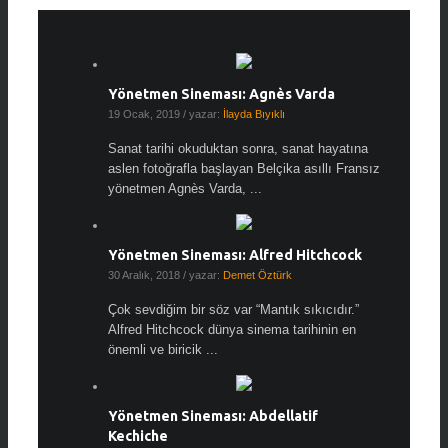
Yönetmen Sineması: Agnès Varda
19 Ocak, 2019
/ yazar:
İlayda Bıyıklı
Sanat tarihi okuduktan sonra, sanat hayatına
aslen fotoğrafla başlayan Belçika asıllı Fransız
yönetmen Agnès Varda, ...
Yönetmen Sineması: Alfred Hitchcock
30 Aralık, 2018
/ yazar:
Demet Öztürk
Çok sevdiğim bir söz var “Mantık sıkıcıdır.”
Alfred Hitchcock dünya sinema tarihinin en
önemli ve biricik ...
Yönetmen Sineması: Abdellatif
Kechiche