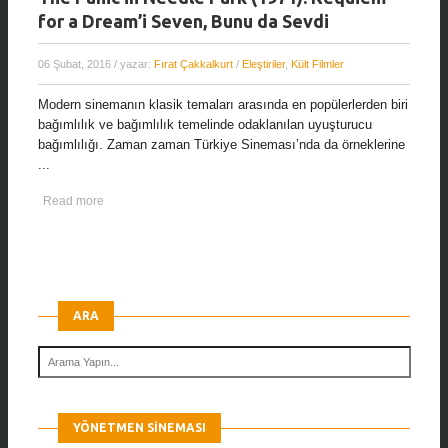
for a Dream’i Seven, Bunu da Sevdi
06 Şubat, 2016
/ yazar:
Fırat Çakkalkurt
/
Eleştiriler
,
Kült Filmler
Modern sinemanın klasik temaları arasında en popülerlerden biri
bağımlılık ve bağımlılık temelinde odaklanılan uyuşturucu
bağımlılığı. Zaman zaman Türkiye Sineması’nda da örneklerine
...
Read more
ARA
YÖNETMEN SINEMASI