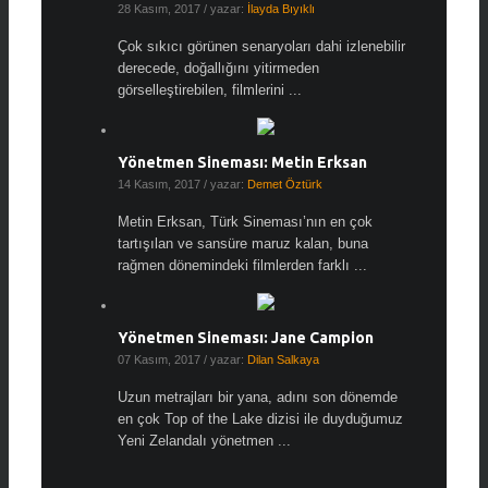
28 Kasım, 2017
/ yazar:
İlayda Bıyıklı
Çok sıkıcı görünen senaryoları dahi izlenebilir
derecede, doğallığını yitirmeden
görselleştirebilen, filmlerini ...
Yönetmen Sineması: Metin Erksan
14 Kasım, 2017
/ yazar:
Demet Öztürk
Metin Erksan, Türk Sineması’nın en çok
tartışılan ve sansüre maruz kalan, buna
rağmen dönemindeki filmlerden farklı ...
Yönetmen Sineması: Jane Campion
07 Kasım, 2017
/ yazar:
Dilan Salkaya
Uzun metrajları bir yana, adını son dönemde
en çok Top of the Lake dizisi ile duyduğumuz
Yeni Zelandalı yönetmen ...