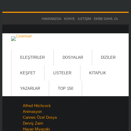
HAKKIMIZDA
KÜNYE
İLETIŞIM
EKIBE DAHIL OL
ELEŞTIRILER
DOSYALAR
DIZILER
KEŞFET
LISTELER
KITAPLIK
YAZARLAR
TOP 150
Alfred Hitchcock
Animasyon
Cannes Özel Dosya
Derviş Zaim
Hayao Miyazaki