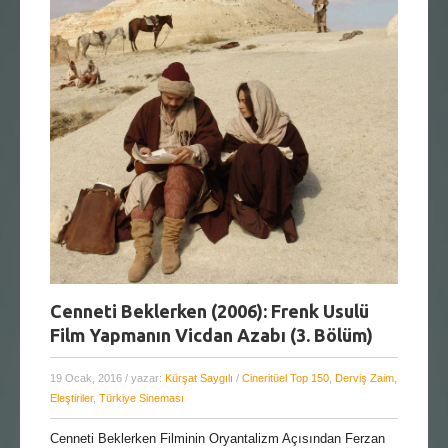
Cenneti Beklerken (2006): Frenk Usulü
Film Yapmanın Vicdan Azabı (3. Bölüm)
19 Ocak, 2016
/ yazar:
Kürşat Saygılı
/
Cineritüel Top 150
,
Derviş Zaim
,
Eleştiriler
,
Türkiye Sineması
Cenneti Beklerken Filminin Oryantalizm Açısından Ferzan