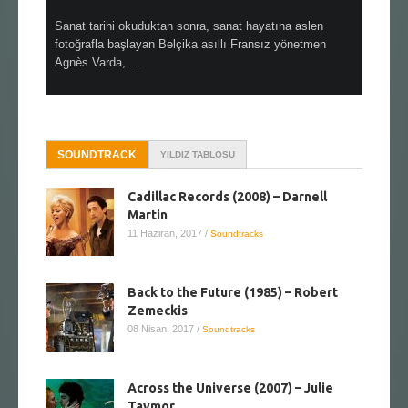
en çok Top
Sanat tarihi okuduktan sonra, sanat hayatına aslen
Çok sevdiğ
alı
fotoğrafla başlayan Belçika asıllı Fransız yönetmen
Hitchcock 
Agnès Varda, ...
SOUNDTRACK
YILDIZ TABLOSU
Cadillac Records (2008) – Darnell
Martin
11 Haziran, 2017
/
Soundtracks
Back to the Future (1985) – Robert
Zemeckis
08 Nisan, 2017
/
Soundtracks
Across the Universe (2007) – Julie
Taymor