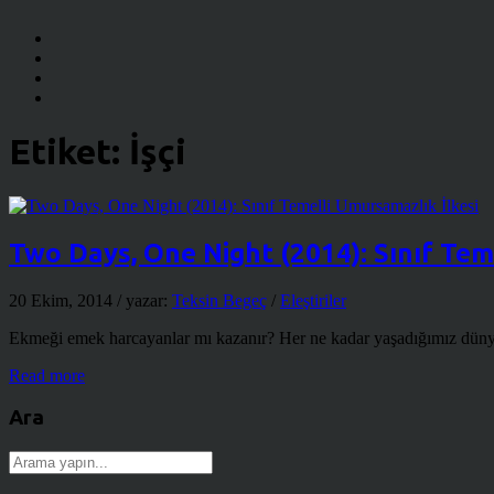
Etiket:
İşçi
Two Days, One Night (2014): Sınıf Tem
20 Ekim, 2014
/ yazar:
Teksin Begeç
/
Eleştiriler
Ekmeği emek harcayanlar mı kazanır? Her ne kadar yaşadığımız dünyay
Read more
Ara