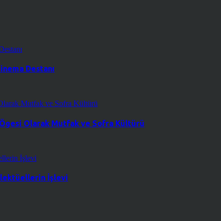
 Sinema Destanı
 Ögesi Olarak Mutfak ve Sofra Kültürü
ektüellerin İşlevi