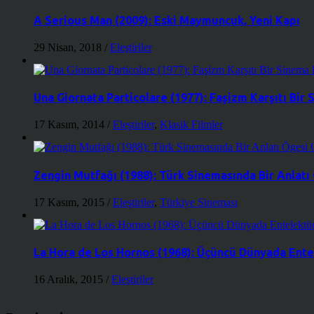
A Serious Man (2009): Eski Maymuncuk, Yeni Kapı
29 Nisan, 2018
/
Eleştiriler
Una Giornata Particolare (1977): Faşizm Karşıtı Bir
17 Kasım, 2014
/
Eleştiriler
,
Klasik Filmler
Zengin Mutfağı (1988): Türk Sinemasında Bir Anlatı
17 Kasım, 2015
/
Eleştiriler
,
Türkiye Sineması
La Hora de Los Hornos (1968): Üçüncü Dünyada Entel
16 Aralık, 2015
/
Eleştiriler