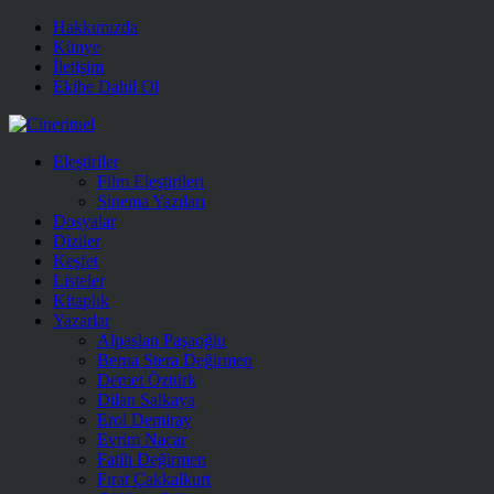
Hakkımızda
Künye
İletişim
Ekibe Dahil Ol
Eleştiriler
Film Eleştirileri
Sinema Yazıları
Dosyalar
Diziler
Keşfet
Listeler
Kitaplık
Yazarlar
Alpaslan Paşaoğlu
Berna Stera Değirmen
Demet Öztürk
Dilan Salkaya
Erol Demiray
Evrim Nacar
Fatih Değirmen
Fırat Çakkalkurt