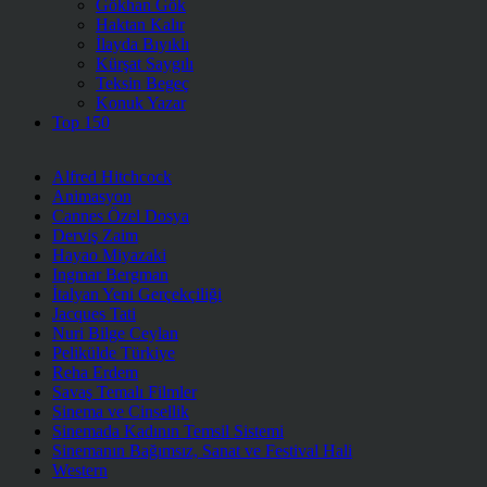
Gökhan Gök
Haktan Kalır
İlayda Bıyıklı
Kürşat Saygılı
Teksin Begeç
Konuk Yazar
Top 150
Alfred Hitchcock
Animasyon
Cannes Özel Dosya
Derviş Zaim
Hayao Miyazaki
Ingmar Bergman
İtalyan Yeni Gerçekçiliği
Jacques Tati
Nuri Bilge Ceylan
Pelikülde Türkiye
Reha Erdem
Savaş Temalı Filmler
Sinema ve Cinsellik
Sinemada Kadının Temsil Sistemi
Sinemanın Bağımsız, Sanat ve Festival Hali
Western