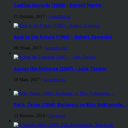
Cadillac Records (2008) – Darnell Martin
11 Haziran, 2017
/
Soundtracks
Back to the Future (1985) – Robert Zemeckis
08 Nisan, 2017
/
Soundtracks
Across the Universe (2007) – Julie Taymor
18 Mart, 2017
/
Soundtracks
Paris, Texas (1984): Başlangıç ve Bitiş Noktasında…
13 Haziran, 2016
/
Eleştiriler