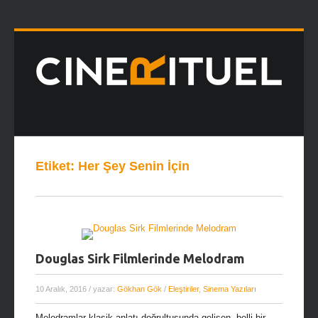
Etiket:
Her Şey Senin İçin
Douglas Sirk Filmlerinde Melodram
10 Aralık, 2016
/ yazar:
Gökhan Gök
/
Eleştiriler
,
Sinema Yazıları
Melodramlar klasik anlatı doğrultusunda gelişen, belli bir