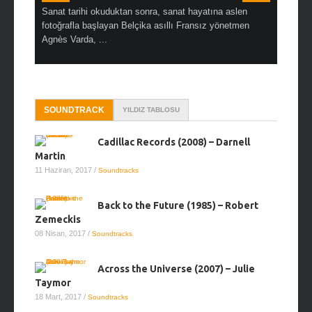
en çok Top
Sanat tarihi okuduktan sonra, sanat hayatına aslen
Çok sevdiğ
alı
fotoğrafla başlayan Belçika asıllı Fransız yönetmen
Hitchcock 
Agnès Varda, ...
SOUNDTRACK
YILDIZ TABLOSU
Cadillac Records (2008) – Darnell
Martin
11 Haziran, 2017
/
Soundtracks
Back to the Future (1985) – Robert
Zemeckis
08 Nisan, 2017
/
Soundtracks
Across the Universe (2007) – Julie
Taymor
18 Mart, 2017
/
Soundtracks