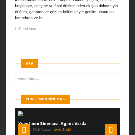
başlangıç, gelişme ve final düzleminden oluşan dolayısıyla
düğüm, çatışma ve çözüm bölümleriyle gerilim unsurunu
barındıran ve bu ...
Read more
ARA
YÖNETMEN SINEMASI
Yönetmen Sineması: Agnès Varda
Yönetmen
19 Ocak, 2019
/ yazar:
İlayda Bıyıklı
30 Aralık, 2