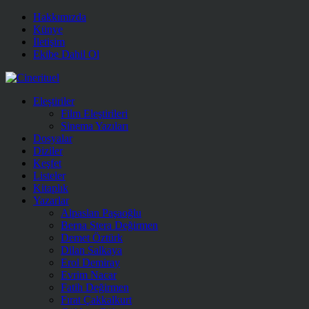
Hakkımızda
Künye
İletişim
Ekibe Dahil Ol
Eleştiriler
Film Eleştirileri
Sinema Yazıları
Dosyalar
Diziler
Keşfet
Listeler
Kitaplık
Yazarlar
Alpaslan Paşaoğlu
Berna Stera Değirmen
Demet Öztürk
Dilan Salkaya
Erol Demiray
Evrim Nacar
Fatih Değirmen
Fırat Çakkalkurt