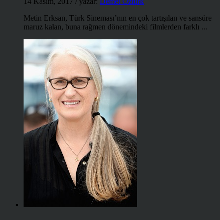
14 Kasım, 2017
/ yazar:
Demet Öztürk
Metin Erksan, Türk Sineması’nın en çok tartışılan ve sansüre
maruz kalan, buna rağmen dönemindeki filmlerden farklı ...