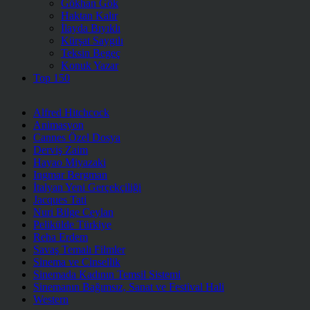
Gökhan Gök
Haktan Kalır
İlayda Bıyıklı
Kürşat Saygılı
Teksin Begeç
Konuk Yazar
Top 150
Alfred Hitchcock
Animasyon
Cannes Özel Dosya
Derviş Zaim
Hayao Miyazaki
Ingmar Bergman
İtalyan Yeni Gerçekçiliği
Jacques Tati
Nuri Bilge Ceylan
Pelikülde Türkiye
Reha Erdem
Savaş Temalı Filmler
Sinema ve Cinsellik
Sinemada Kadının Temsil Sistemi
Sinemanın Bağımsız, Sanat ve Festival Hali
Western