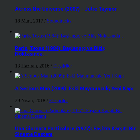
Across the Universe (2007) – Julie Taymor
18 Mart, 2017
/
Soundtracks
Paris, Texas (1984): Başlangıç ve Bitiş
Noktasında…
13 Haziran, 2016
/
Eleştiriler
A Serious Man (2009): Eski Maymuncuk, Yeni Kapı
29 Nisan, 2018
/
Eleştiriler
Una Giornata Particolare (1977): Faşizm Karşıtı Bir
Sinema Destanı