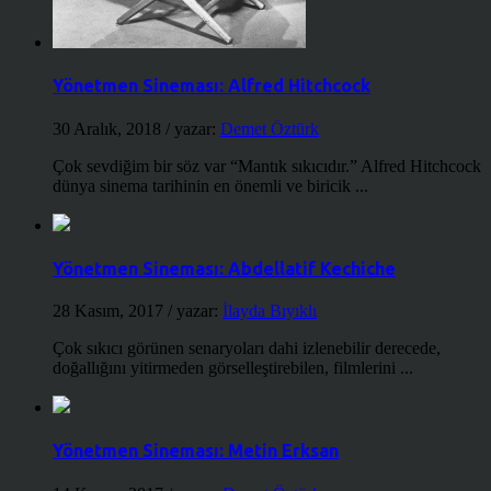
Yönetmen Sineması: Alfred Hitchcock
30 Aralık, 2018
/ yazar:
Demet Öztürk
Çok sevdiğim bir söz var “Mantık sıkıcıdır.” Alfred Hitchcock
dünya sinema tarihinin en önemli ve biricik ...
Yönetmen Sineması: Abdellatif Kechiche
28 Kasım, 2017
/ yazar:
İlayda Bıyıklı
Çok sıkıcı görünen senaryoları dahi izlenebilir derecede,
doğallığını yitirmeden görselleştirebilen, filmlerini ...
Yönetmen Sineması: Metin Erksan