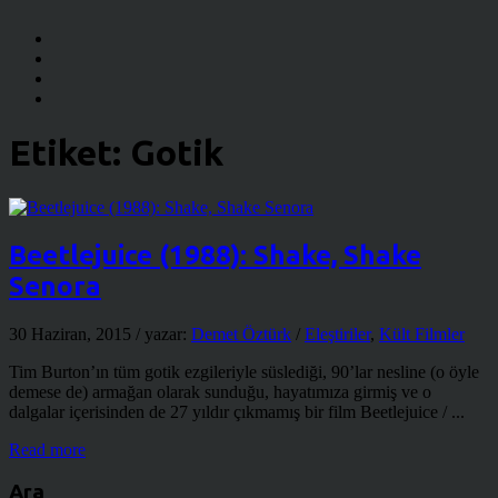
Etiket:
Gotik
Beetlejuice (1988): Shake, Shake
Senora
30 Haziran, 2015
/ yazar:
Demet Öztürk
/
Eleştiriler
,
Kült Filmler
Tim Burton’ın tüm gotik ezgileriyle süslediği, 90’lar nesline (o öyle
demese de) armağan olarak sunduğu, hayatımıza girmiş ve o
dalgalar içerisinden de 27 yıldır çıkmamış bir film Beetlejuice / ...
Read more
Ara