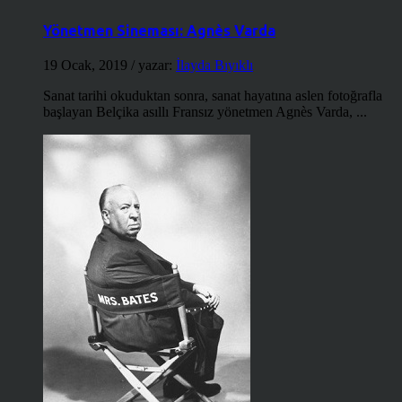
Yönetmen Sineması: Agnès Varda
19 Ocak, 2019
/ yazar:
İlayda Bıyıklı
Sanat tarihi okuduktan sonra, sanat hayatına aslen fotoğrafla
başlayan Belçika asıllı Fransız yönetmen Agnès Varda, ...