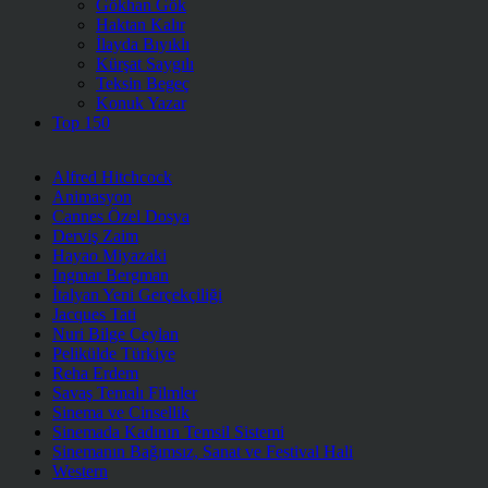
Gökhan Gök
Haktan Kalır
İlayda Bıyıklı
Kürşat Saygılı
Teksin Begeç
Konuk Yazar
Top 150
Alfred Hitchcock
Animasyon
Cannes Özel Dosya
Derviş Zaim
Hayao Miyazaki
Ingmar Bergman
İtalyan Yeni Gerçekçiliği
Jacques Tati
Nuri Bilge Ceylan
Pelikülde Türkiye
Reha Erdem
Savaş Temalı Filmler
Sinema ve Cinsellik
Sinemada Kadının Temsil Sistemi
Sinemanın Bağımsız, Sanat ve Festival Hali
Western