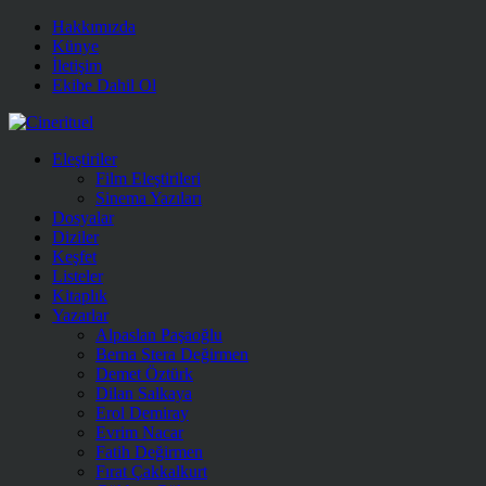
Hakkımızda
Künye
İletişim
Ekibe Dahil Ol
Eleştiriler
Film Eleştirileri
Sinema Yazıları
Dosyalar
Diziler
Keşfet
Listeler
Kitaplık
Yazarlar
Alpaslan Paşaoğlu
Berna Stera Değirmen
Demet Öztürk
Dilan Salkaya
Erol Demiray
Evrim Nacar
Fatih Değirmen
Fırat Çakkalkurt