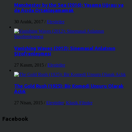
Manchester by the Sea (2016): Yaşama Uğraşı ya
da Acıda Ortaklaşamamak
30 Aralık, 2017
/
Eleştiriler
Vanishing Waves (2012): Sinemasal Anlatının
Şizofrenleşmesi
27 Kasım, 2015
/
Eleştiriler
The Gold Rush (1925): Bir Komedi Unsuru Olarak
Açlık
27 Nisan, 2015
/
Eleştiriler
,
Klasik Filmler
Facebook