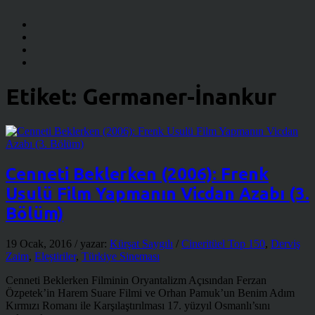
Etiket:
Germaner-İnankur
Cenneti Beklerken (2006): Frenk
Usulü Film Yapmanın Vicdan Azabı (3.
Bölüm)
19 Ocak, 2016
/ yazar:
Kürşat Saygılı
/
Cineritüel Top 150
,
Derviş
Zaim
,
Eleştiriler
,
Türkiye Sineması
Cenneti Beklerken Filminin Oryantalizm Açısından Ferzan
Özpetek’in Harem Suare Filmi ve Orhan Pamuk’un Benim Adım
Kırmızı Romanı ile Karşılaştırılması 17. yüzyıl Osmanlı’sını