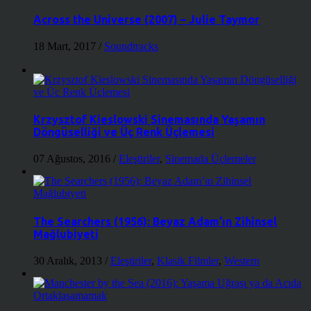
Across the Universe (2007) – Julie Taymor
18 Mart, 2017
/
Soundtracks
Krzysztof Kieslowski Sinemasında Yaşamın
Döngüselliği ve Üç Renk Üçlemesi
07 Ağustos, 2016
/
Eleştiriler
,
Sinemada Üçlemeler
The Searchers (1956): Beyaz Adam’ın Zihinsel
Mağlubiyeti
30 Aralık, 2013
/
Eleştiriler
,
Klasik Filmler
,
Western