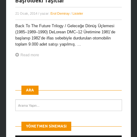
Başroldeki Taşıtlar
21 Ocak, 2014
/ yazar:
Erol Demiray
/
Listeler
Back To The Future Trilogy / Geleceğe Dönüş Üçlemesi
(1985–1989–1990) DeLorean DMC–12 Üretimine 1981’de
başlanıp 1982’de iflas sebebiyle durdurulan otomobilin
toplam 9.000 adet satışı yapılmış. ...
Read more
ARA
YÖNETMEN SINEMASI