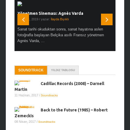
Yönetmen Sineması: Agnès Varda
Yönetmen
19 Ocak, 2019
/ yazar:
İlayda Bıyıklı
30 Aralık, 2
en çok Top
Sanat tarihi okuduktan sonra, sanat hayatına aslen
Çok sevdiğ
alı
fotoğrafla başlayan Belçika asıllı Fransız yönetmen
Hitchcock 
Agnès Varda, ...
SOUNDTRACK
YILDIZ TABLOSU
Cadillac Records (2008) – Darnell
Martin
11 Haziran, 2017
/
Soundtracks
Back to the Future (1985) – Robert
Zemeckis
08 Nisan, 2017
/
Soundtracks