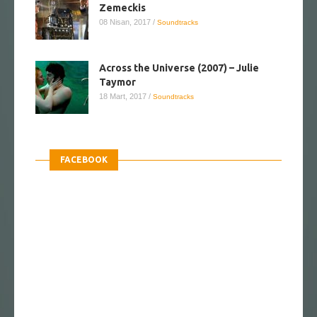
Zemeckis
08 Nisan, 2017
/
Soundtracks
Across the Universe (2007) – Julie
Taymor
18 Mart, 2017
/
Soundtracks
FACEBOOK