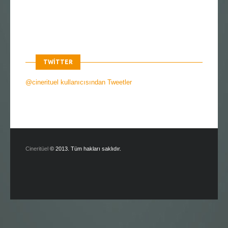
TWITTER
@cinerituel kullanıcısından Tweetler
Cineritüel
© 2013. Tüm hakları saklıdır.