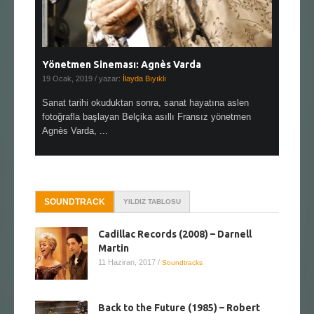
Yönetmen Sineması: Agnès Varda
Yönetmen
19 Ocak, 2019
/ yazar:
İlayda Bıyıklı
30 Aralık, 2
en çok Top
Sanat tarihi okuduktan sonra, sanat hayatına aslen
Çok sevdiğ
alı
fotoğrafla başlayan Belçika asıllı Fransız yönetmen
Hitchcock 
Agnès Varda, ...
SOUNDTRACK
YILDIZ TABLOSU
Cadillac Records (2008) – Darnell
Martin
11 Haziran, 2017
/
Soundtracks
Back to the Future (1985) – Robert