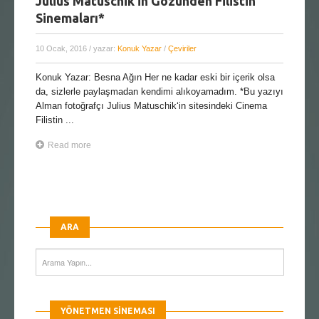
Julius Matuschik’in Gözünden Filistin
Sinemaları*
10 Ocak, 2016
/ yazar:
Konuk Yazar
/
Çeviriler
Konuk Yazar: Besna Ağın Her ne kadar eski bir içerik olsa
da, sizlerle paylaşmadan kendimi alıkoyamadım. *Bu yazıyı
Alman fotoğrafçı Julius Matuschik‘in sitesindeki Cinema
Filistin ...
Read more
ARA
YÖNETMEN SINEMASI