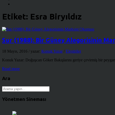
Etiket:
Esra Biryıldız
Sur (1988): Bir Güney Alegorisinin Ma
18 Mayıs, 2016
/ yazar:
Konuk Yazar
/
Eleştiriler
Konuk Yazar: Doğuşcan Göker Bakışlarını geriye çevirmiş bir peygambe
Read more
Ara
Yönetmen Sineması