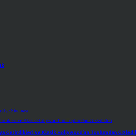
ık
rkiye Sineması
a Getirdikleri ve Klasik Hollywood’un Toplumdan Gizledik