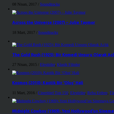
08 Nisan, 2017
/
Soundtracks
Across the Universe (2007) – Julie Taymor
18 Mart, 2017
/
Soundtracks
The Gold Rush (1925): Bir Komedi Unsuru Olarak Açl
27 Nisan, 2015
/
Eleştiriler
,
Klasik Filmler
Kosmos (2010): Kaotik Bir ‘Oluş’ Hali
11 Mart, 2016
/
Cineritüel Top 150
,
Eleştiriler
,
Reha Erdem
,
Tü
Midnight Cowboy (1969): Yeni Hollywood’un Sinemay