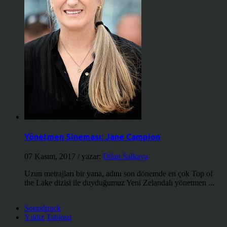
Yönetmen Sineması: Jane Campion
07 Kasım, 2017
/ yazar:
Dilan Salkaya
Uzun metrajları bir yana, adını son dönemde en çok Top of
the Lake dizisi ile duyduğumuz Yeni Zelandalı yönetmen ...
Soundtrack
Yıldız Tablosu