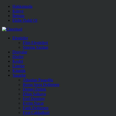
Hakkımızda
Künye
İletişim
Ekibe Dahil Ol
Eleştiriler
Film Eleştirileri
Sinema Yazıları
Dosyalar
Diziler
Keşfet
Listeler
Kitaplık
Yazarlar
Alpaslan Paşaoğlu
Berna Stera Değirmen
Demet Öztürk
Dilan Salkaya
Erol Demiray
Evrim Nacar
Fatih Değirmen
Fırat Çakkalkurt