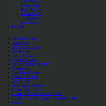
Gökhan Gök
Haktan Kalır
İlayda Bıyıklı
Kürşat Saygılı
Teksin Begeç
Konuk Yazar
Top 150
Alfred Hitchcock
Animasyon
Cannes Özel Dosya
Derviş Zaim
Hayao Miyazaki
Ingmar Bergman
İtalyan Yeni Gerçekçiliği
Jacques Tati
Nuri Bilge Ceylan
Pelikülde Türkiye
Reha Erdem
Savaş Temalı Filmler
Sinema ve Cinsellik
Sinemada Kadının Temsil Sistemi
Sinemanın Bağımsız, Sanat ve Festival Hali
Western