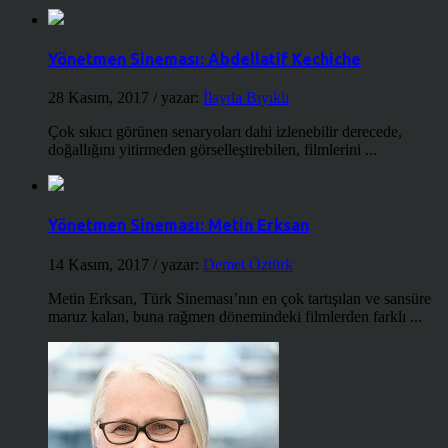
Yönetmen Sineması: Abdellatif Kechiche
28 Kasım, 2017
/ yazar:
İlayda Bıyıklı
Çok sıkıcı görünen senaryoları dahi izlenebilir derecede,
doğallığını yitirmeden görselleştirebilen, filmlerini ...
Yönetmen Sineması: Metin Erksan
14 Kasım, 2017
/ yazar:
Demet Öztürk
Metin Erksan, Türk Sineması’nın en çok tartışılan ve sansüre
maruz kalan, buna rağmen dönemindeki filmlerden farklı ...