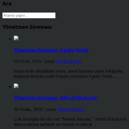
Ara
Yönetmen Sineması
Yönetmen Sineması: Agnès Varda
19 Ocak, 2019
/ yazar:
İlayda Bıyıklı
Sanat tarihi okuduktan sonra, sanat hayatına aslen fotoğrafla
başlayan Belçika asıllı Fransız yönetmen Agnès Varda, ...
Yönetmen Sineması: Alfred Hitchcock
30 Aralık, 2018
/ yazar:
Demet Öztürk
Çok sevdiğim bir söz var “Mantık sıkıcıdır.” Alfred Hitchcock
dünya sinema tarihinin en önemli ve biricik ...