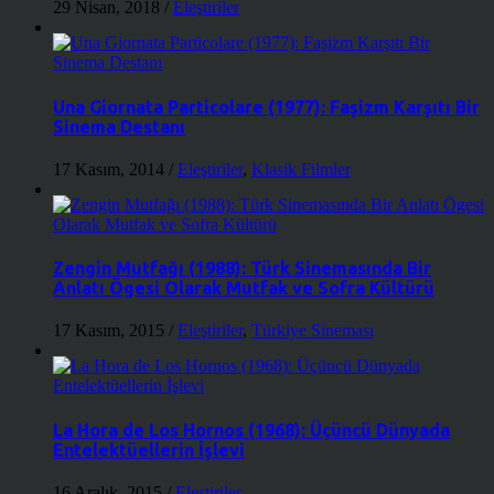
29 Nisan, 2018
/
Eleştiriler
Una Giornata Particolare (1977): Faşizm Karşıtı Bir
Sinema Destanı
17 Kasım, 2014
/
Eleştiriler
,
Klasik Filmler
Zengin Mutfağı (1988): Türk Sinemasında Bir
Anlatı Ögesi Olarak Mutfak ve Sofra Kültürü
17 Kasım, 2015
/
Eleştiriler
,
Türkiye Sineması
La Hora de Los Hornos (1968): Üçüncü Dünyada
Entelektüellerin İşlevi
16 Aralık, 2015
/
Eleştiriler