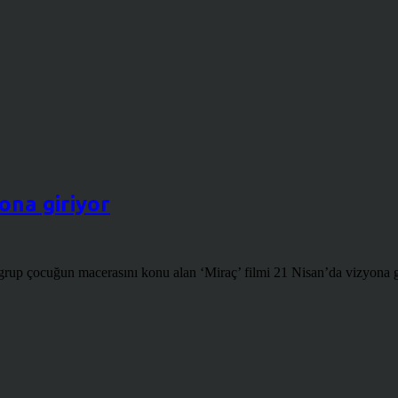
ona giriyor
 grup çocuğun macerasını konu alan ‘Miraç’ filmi 21 Nisan’da vizyona g