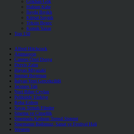
Gökhan Gök
Haktan Kalır
İlayda Bıyıklı
Kürşat Saygılı
Teksin Begeç
Konuk Yazar
Top 150
Alfred Hitchcock
Animasyon
Cannes Özel Dosya
Derviş Zaim
Hayao Miyazaki
Ingmar Bergman
İtalyan Yeni Gerçekçiliği
Jacques Tati
Nuri Bilge Ceylan
Pelikülde Türkiye
Reha Erdem
Savaş Temalı Filmler
Sinema ve Cinsellik
Sinemada Kadının Temsil Sistemi
Sinemanın Bağımsız, Sanat ve Festival Hali
Western