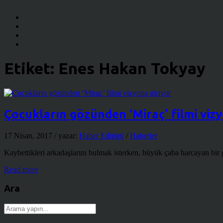
Etiket:
Enes Hakan Tokyay
Çocukların gözünden ‘Miraç’ filmi vizy
17 Nisan, 2017
/ yazar:
Haber Editörü
/
Haberler
Kaybettikleri arkadaşlarını bulmak isterken, büyük çaba harcayan bir
Read more
Ara