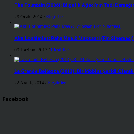
The Fountain (2006): Bilgelik Ağacı’nın Tadı Dama
29 Ocak, 2014
/
Eleştiriler
Aku Louhimies: Paha Maa & Vuosaari (Fin Sineması)
09 Haziran, 2017
/
Eleştiriler
La Grande Bellezza (2013): Bir Möbius Şeridi Olara
22 Aralık, 2014
/
Eleştiriler
Facebook