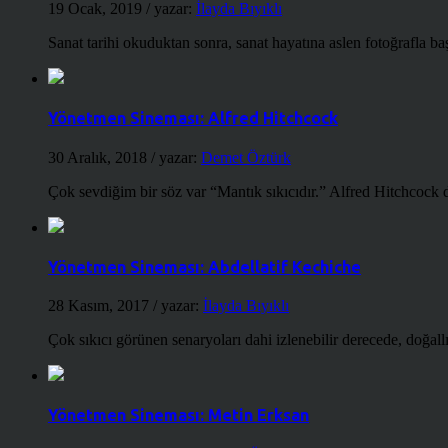
19 Ocak, 2019
/ yazar:
İlayda Bıyıklı
Sanat tarihi okuduktan sonra, sanat hayatına aslen fotoğrafla ba
Yönetmen Sineması: Alfred Hitchcock
30 Aralık, 2018
/ yazar:
Demet Öztürk
Çok sevdiğim bir söz var “Mantık sıkıcıdır.” Alfred Hitchcock d
Yönetmen Sineması: Abdellatif Kechiche
28 Kasım, 2017
/ yazar:
İlayda Bıyıklı
Çok sıkıcı görünen senaryoları dahi izlenebilir derecede, doğallığ
Yönetmen Sineması: Metin Erksan