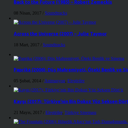
Back to the Future (1985) – Robert Zemeckis
08 Nisan, 2017
/
Soundtracks
Across the Universe (2007) – Julie Taymor
18 Mart, 2017
/
Soundtracks
Paprika (2006): Düş Mahremiyeti, Öteki Benlik ve S
05 Şubat, 2014
/
Animasyon
,
Eleştiriler
Kaygı (2017): Türkiye’nin Bin Dokuz Yüz Seksen Dört
21 Mayıs, 2017
/
Eleştiriler
,
Türkiye Sineması