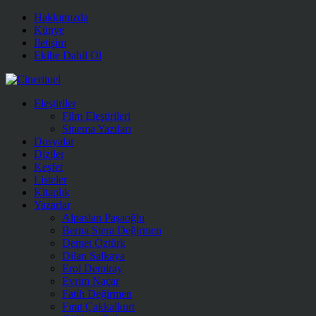
Hakkımızda
Künye
İletişim
Ekibe Dahil Ol
Eleştiriler
Film Eleştirileri
Sinema Yazıları
Dosyalar
Diziler
Keşfet
Listeler
Kitaplık
Yazarlar
Alpaslan Paşaoğlu
Berna Stera Değirmen
Demet Öztürk
Dilan Salkaya
Erol Demiray
Evrim Nacar
Fatih Değirmen
Fırat Çakkalkurt