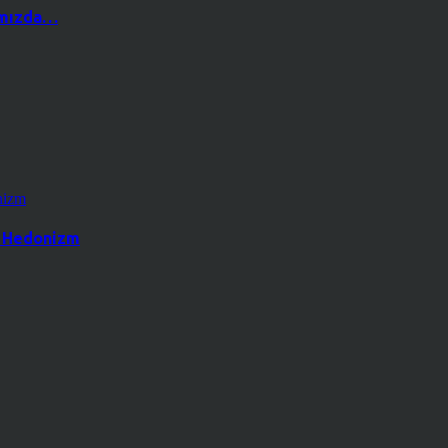
ğımızda…
k Hedonizm