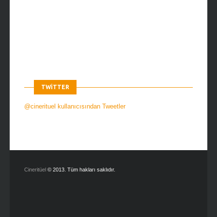
TWITTER
@cinerituel kullanıcısından Tweetler
Cineritüel
© 2013. Tüm hakları saklıdır.