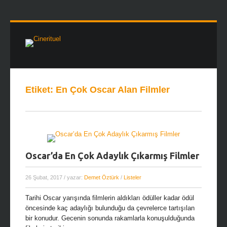
Etiket:
En Çok Oscar Alan Filmler
Oscar’da En Çok Adaylık Çıkarmış Filmler
26 Şubat, 2017
/ yazar:
Demet Öztürk
/
Listeler
Tarihi Oscar yarışında filmlerin aldıkları ödüller kadar ödül
öncesinde kaç adaylığı bulunduğu da çevrelerce tartışılan
bir konudur. Gecenin sonunda rakamlarla konuşulduğunda