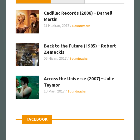
Cadillac Records (2008) – Darnell
Martin
11 Haziran, 2017
/
Soundtracks
Back to the Future (1985) – Robert
Zemeckis
08 Nisan, 2017
/
Soundtracks
Across the Universe (2007) – Julie
Taymor
18 Mart, 2017
/
Soundtracks
FACEBOOK