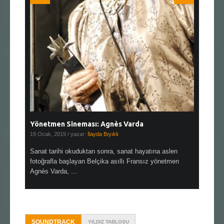
Yönetmen Sineması: Agnès Varda
Yönetmen
19 Ocak, 2019
/ yazar:
İlayda Bıyıklı
30 Aralık, 2
en çok Top
Sanat tarihi okuduktan sonra, sanat hayatına aslen
Çok sevdiğ
alı
fotoğrafla başlayan Belçika asıllı Fransız yönetmen
Hitchcock 
Agnès Varda, ...
SOUNDTRACK
YILDIZ TABLOSU