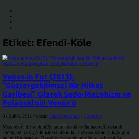
Etiket:
Efendi-Köle
Venus in Fur (2013):
“Göstergebilimsel Bir Hilkat
Garibesi” Olarak Sado-Mazohizm ve
Polanski’nin Venüs’ü
01 Şubat, 2016
/ yazar:
Fatih Değirmen
/
Eleştiriler
Mazohizm, bir sapkınlığı tanımlamada kullanılan terim olarak,
edebiyatın çok yönlü işlevi hakkında, -tıpkı sadizmin olduğu gibi-
önemli bir örnektir. Hastalıkların isimlendirilmesi, o hastalığa ...