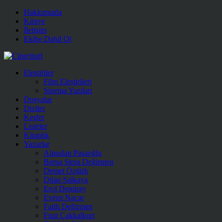
Hakkımızda
Künye
İletişim
Ekibe Dahil Ol
Eleştiriler
Film Eleştirileri
Sinema Yazıları
Dosyalar
Diziler
Keşfet
Listeler
Kitaplık
Yazarlar
Alpaslan Paşaoğlu
Berna Stera Değirmen
Demet Öztürk
Dilan Salkaya
Erol Demiray
Evrim Nacar
Fatih Değirmen
Fırat Çakkalkurt