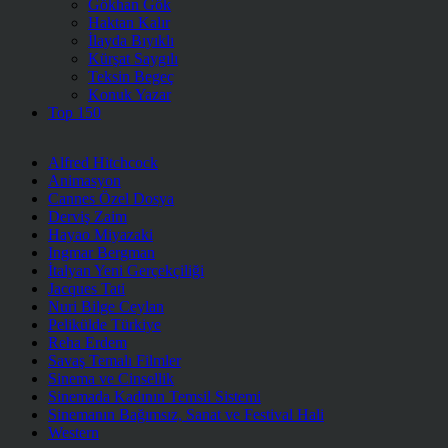
Gökhan Gök
Haktan Kalır
İlayda Bıyıklı
Kürşat Saygılı
Teksin Begeç
Konuk Yazar
Top 150
Alfred Hitchcock
Animasyon
Cannes Özel Dosya
Derviş Zaim
Hayao Miyazaki
Ingmar Bergman
İtalyan Yeni Gerçekçiliği
Jacques Tati
Nuri Bilge Ceylan
Pelikülde Türkiye
Reha Erdem
Savaş Temalı Filmler
Sinema ve Cinsellik
Sinemada Kadının Temsil Sistemi
Sinemanın Bağımsız, Sanat ve Festival Hali
Western