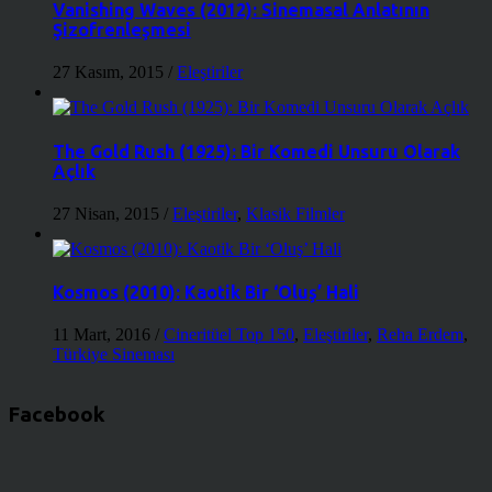
Vanishing Waves (2012): Sinemasal Anlatının
Şizofrenleşmesi
27 Kasım, 2015
/
Eleştiriler
The Gold Rush (1925): Bir Komedi Unsuru Olarak
Açlık
27 Nisan, 2015
/
Eleştiriler
,
Klasik Filmler
Kosmos (2010): Kaotik Bir ‘Oluş’ Hali
11 Mart, 2016
/
Cineritüel Top 150
,
Eleştiriler
,
Reha Erdem
,
Türkiye Sineması
Facebook