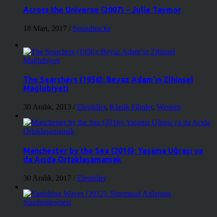
Across the Universe (2007) – Julie Taymor
18 Mart, 2017
/
Soundtracks
The Searchers (1956): Beyaz Adam’ın Zihinsel
Mağlubiyeti
30 Aralık, 2013
/
Eleştiriler
,
Klasik Filmler
,
Western
Manchester by the Sea (2016): Yaşama Uğraşı ya
da Acıda Ortaklaşamamak
30 Aralık, 2017
/
Eleştiriler