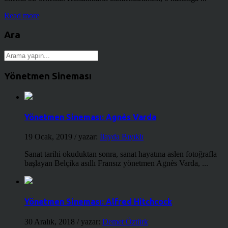
Read more
Ara
Yönetmen Sineması
Yönetmen Sineması: Agnès Varda
19 Ocak, 2019
/ yazar:
İlayda Bıyıklı
Sanat tarihi okuduktan sonra, sanat hayatına aslen fotoğrafla
başlayan Belçika asıllı Fransız yönetmen Agnès Varda, ...
Yönetmen Sineması: Alfred Hitchcock
30 Aralık, 2018
/ yazar:
Demet Öztürk