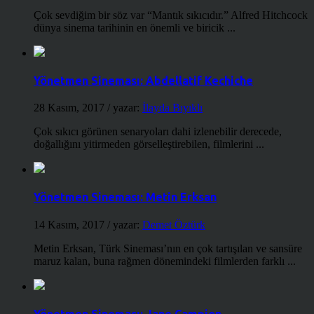
Çok sevdiğim bir söz var “Mantık sıkıcıdır.” Alfred Hitchcock
dünya sinema tarihinin en önemli ve biricik ...
Yönetmen Sineması: Abdellatif Kechiche
28 Kasım, 2017
/ yazar:
İlayda Bıyıklı
Çok sıkıcı görünen senaryoları dahi izlenebilir derecede,
doğallığını yitirmeden görselleştirebilen, filmlerini ...
Yönetmen Sineması: Metin Erksan
14 Kasım, 2017
/ yazar:
Demet Öztürk
Metin Erksan, Türk Sineması’nın en çok tartışılan ve sansüre
maruz kalan, buna rağmen dönemindeki filmlerden farklı ...
Yönetmen Sineması: Jane Campion