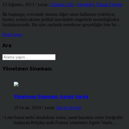
23 Ağustos, 2013
/ yazar:
Gökhan Gök
/
Eleştiriler
,
Klasik Filmler
İlk başlangıç evresinde sinema diğer sanat dallarının (edebiyat,
tiyatro, resim) aksine pelikül üzerindeki imgelerin nesnelliğinden
faydalanıyordu. Bu süre zarfında neredeyse gerçekliğin bire bir ...
Read more
Ara
Yönetmen Sineması
Yönetmen Sineması: Agnès Varda
19 Ocak, 2019
/ yazar:
İlayda Bıyıklı
the Lake
Sanat tarihi okuduktan sonra, sanat hayatına aslen fotoğrafla
başlayan Belçika asıllı Fransız yönetmen Agnès Varda, ...