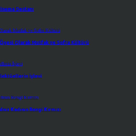
 Sinema Destanı
 Ögesi Olarak Mutfak ve Sofra Kültürü
ektüellerin İşlevi
lnız Kadının Rengi Kırmızı