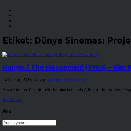
Etiket:
Dünya Sineması Proje
Hanyo / The Housemaid (1960) – Kim 
24 Kasım, 2015
/ yazar:
Gökhan Gök
/
Keşfet
Asya Sineması’na ait melodramlarda temel eğilim, toplumun temel yapı 
Read more
Ara