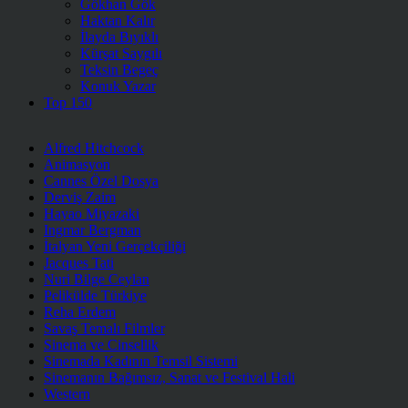
Gökhan Gök
Haktan Kalır
İlayda Bıyıklı
Kürşat Saygılı
Teksin Begeç
Konuk Yazar
Top 150
Alfred Hitchcock
Animasyon
Cannes Özel Dosya
Derviş Zaim
Hayao Miyazaki
Ingmar Bergman
İtalyan Yeni Gerçekçiliği
Jacques Tati
Nuri Bilge Ceylan
Pelikülde Türkiye
Reha Erdem
Savaş Temalı Filmler
Sinema ve Cinsellik
Sinemada Kadının Temsil Sistemi
Sinemanın Bağımsız, Sanat ve Festival Hali
Western