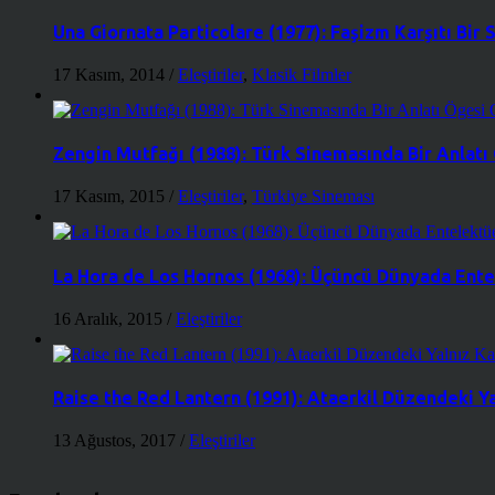
Una Giornata Particolare (1977): Faşizm Karşıtı Bir
17 Kasım, 2014
/
Eleştiriler
,
Klasik Filmler
Zengin Mutfağı (1988): Türk Sinemasında Bir Anlatı
17 Kasım, 2015
/
Eleştiriler
,
Türkiye Sineması
La Hora de Los Hornos (1968): Üçüncü Dünyada Entel
16 Aralık, 2015
/
Eleştiriler
Raise the Red Lantern (1991): Ataerkil Düzendeki Ya
13 Ağustos, 2017
/
Eleştiriler