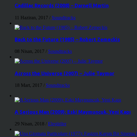
Cadillac Records (2008) – Darnell Martin
11 Haziran, 2017
/
Soundtracks
Back to the Future (1985) – Robert Zemeckis
08 Nisan, 2017
/
Soundtracks
Across the Universe (2007) – Julie Taymor
18 Mart, 2017
/
Soundtracks
A Serious Man (2009): Eski Maymuncuk, Yeni Kapı
29 Nisan, 2018
/
Eleştiriler