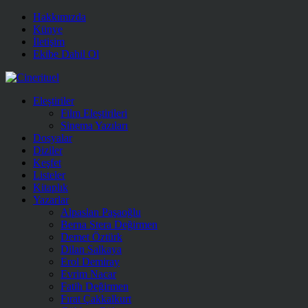
Hakkımızda
Künye
İletişim
Ekibe Dahil Ol
Eleştiriler
Film Eleştirileri
Sinema Yazıları
Dosyalar
Diziler
Keşfet
Listeler
Kitaplık
Yazarlar
Alpaslan Paşaoğlu
Berna Stera Değirmen
Demet Öztürk
Dilan Salkaya
Erol Demiray
Evrim Nacar
Fatih Değirmen
Fırat Çakkalkurt