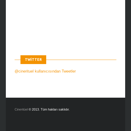
TWITTER
@cinerituel kullanıcısından Tweetler
Cineritüel
© 2013. Tüm hakları saklıdır.