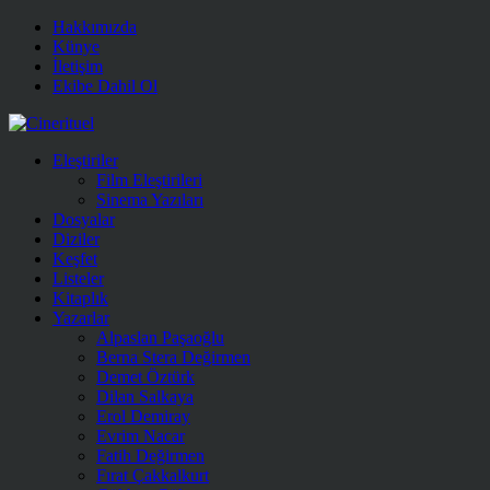
Hakkımızda
Künye
İletişim
Ekibe Dahil Ol
Eleştiriler
Film Eleştirileri
Sinema Yazıları
Dosyalar
Diziler
Keşfet
Listeler
Kitaplık
Yazarlar
Alpaslan Paşaoğlu
Berna Stera Değirmen
Demet Öztürk
Dilan Salkaya
Erol Demiray
Evrim Nacar
Fatih Değirmen
Fırat Çakkalkurt