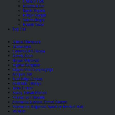
Gökhan Gök
Haktan Kalır
İlayda Bıyıklı
Kürşat Saygılı
Teksin Begeç
Konuk Yazar
Top 150
Alfred Hitchcock
Animasyon
Cannes Özel Dosya
Derviş Zaim
Hayao Miyazaki
Ingmar Bergman
İtalyan Yeni Gerçekçiliği
Jacques Tati
Nuri Bilge Ceylan
Pelikülde Türkiye
Reha Erdem
Savaş Temalı Filmler
Sinema ve Cinsellik
Sinemada Kadının Temsil Sistemi
Sinemanın Bağımsız, Sanat ve Festival Hali
Western