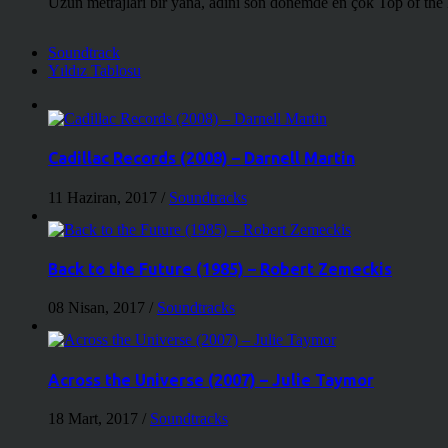
Uzun metrajları bir yana, adını son dönemde en çok Top of the
Soundtrack
Yıldız Tablosu
Cadillac Records (2008) – Darnell Martin
11 Haziran, 2017
/
Soundtracks
Back to the Future (1985) – Robert Zemeckis
08 Nisan, 2017
/
Soundtracks
Across the Universe (2007) – Julie Taymor
18 Mart, 2017
/
Soundtracks