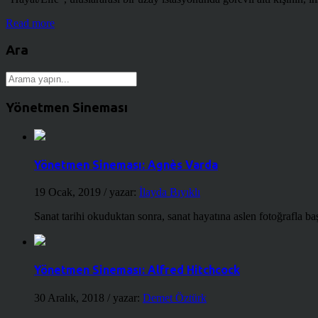
Read more
Ara
Yönetmen Sineması
Yönetmen Sineması: Agnès Varda
19 Ocak, 2019
/ yazar:
İlayda Bıyıklı
Sanat tarihi okuduktan sonra, sanat hayatına aslen fotoğrafla ba
Yönetmen Sineması: Alfred Hitchcock
30 Aralık, 2018
/ yazar:
Demet Öztürk