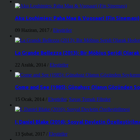
Aku Louhimies: Paha Maa & Vuosaari (Fin Sineması)
09 Haziran, 2017
/
Eleştiriler
La Grande Bellezza (2013): Bir Möbius Şeridi Olara
22 Aralık, 2014
/
Eleştiriler
Come and See (1985): Günahsız Olanın Gözünden So
15 Ocak, 2014
/
Eleştiriler
,
Savaş Temalı Filmler
I, Daniel Blake (2016): Sosyal Devletin Özelleştirilm
13 Şubat, 2017
/
Eleştiriler