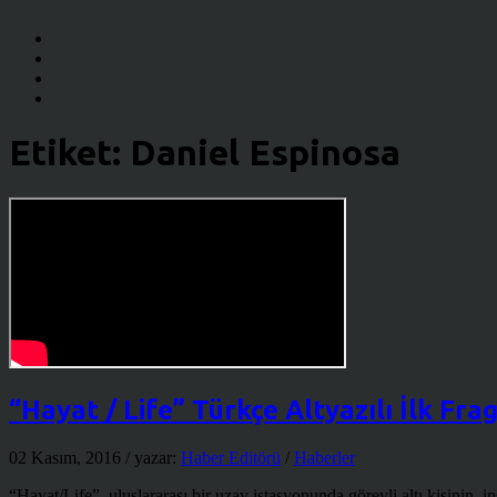
Etiket:
Daniel Espinosa
“Hayat / Life” Türkçe Altyazılı İlk Fr
02 Kasım, 2016
/ yazar:
Haber Editörü
/
Haberler
“Hayat/Life”, uluslararası bir uzay istasyonunda görevli altı kişinin, i