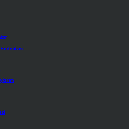
k Hedonizm
ykırım
esi