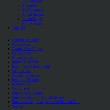
Gökhan Gök
Haktan Kalır
İlayda Bıyıklı
Kürşat Saygılı
Teksin Begeç
Konuk Yazar
Top 150
Alfred Hitchcock
Animasyon
Cannes Özel Dosya
Derviş Zaim
Hayao Miyazaki
Ingmar Bergman
İtalyan Yeni Gerçekçiliği
Jacques Tati
Nuri Bilge Ceylan
Pelikülde Türkiye
Reha Erdem
Savaş Temalı Filmler
Sinema ve Cinsellik
Sinemada Kadının Temsil Sistemi
Sinemanın Bağımsız, Sanat ve Festival Hali
Western