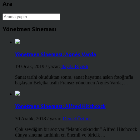
Ara
Yönetmen Sineması
Yönetmen Sineması: Agnès Varda
19 Ocak, 2019
/ yazar:
İlayda Bıyıklı
Sanat tarihi okuduktan sonra, sanat hayatına aslen fotoğrafla
başlayan Belçika asıllı Fransız yönetmen Agnès Varda, ...
Yönetmen Sineması: Alfred Hitchcock
30 Aralık, 2018
/ yazar:
Demet Öztürk
Çok sevdiğim bir söz var “Mantık sıkıcıdır.” Alfred Hitchcock
dünya sinema tarihinin en önemli ve biricik ...