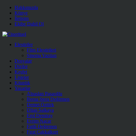
Hakkımızda
Künye
İletişim
Ekibe Dahil Ol
Eleştiriler
Film Eleştirileri
Sinema Yazıları
Dosyalar
Diziler
Keşfet
Listeler
Kitaplık
Yazarlar
Alpaslan Paşaoğlu
Berna Stera Değirmen
Demet Öztürk
Dilan Salkaya
Erol Demiray
Evrim Nacar
Fatih Değirmen
Fırat Çakkalkurt