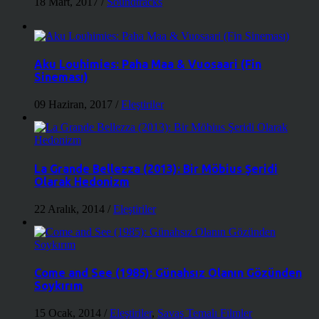
18 Mart, 2017
/
Soundtracks
Aku Louhimies: Paha Maa & Vuosaari (Fin
Sineması)
09 Haziran, 2017
/
Eleştiriler
La Grande Bellezza (2013): Bir Möbius Şeridi
Olarak Hedonizm
22 Aralık, 2014
/
Eleştiriler
Come and See (1985): Günahsız Olanın Gözünden
Soykırım
15 Ocak, 2014
/
Eleştiriler
,
Savaş Temalı Filmler