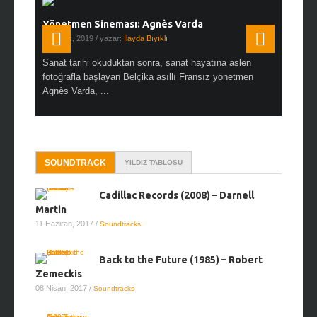
Yönetmen Sineması: Agnès Varda
Yönetmen
19 Ocak, 2019
/ yazar:
İlayda Bıyıklı
30 Aralık, 2
en çok Top
Sanat tarihi okuduktan sonra, sanat hayatına aslen
Çok sevdiğ
alı
fotoğrafla başlayan Belçika asıllı Fransız yönetmen
Hitchcock 
Agnès Varda, ...
SOUNDTRACK
YILDIZ TABLOSU
Cadillac Records (2008) – Darnell
Martin
11 Haziran, 2017
/
Soundtracks
Back to the Future (1985) – Robert
Zemeckis
08 Nisan, 2017
/
Soundtracks