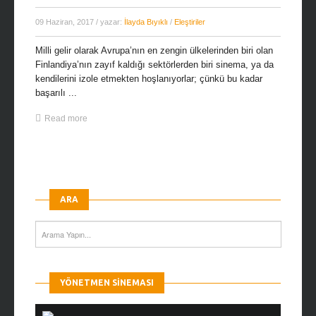
09 Haziran, 2017
/ yazar:
İlayda Bıyıklı
/
Eleştiriler
Milli gelir olarak Avrupa’nın en zengin ülkelerinden biri olan
Finlandiya’nın zayıf kaldığı sektörlerden biri sinema, ya da
kendilerini izole etmekten hoşlanıyorlar; çünkü bu kadar
başarılı ...
Read more
ARA
YÖNETMEN SINEMASI