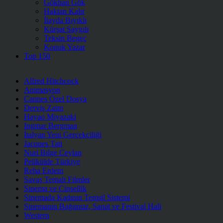
Gökhan Gök
Haktan Kalır
İlayda Bıyıklı
Kürşat Saygılı
Teksin Begeç
Konuk Yazar
Top 150
Alfred Hitchcock
Animasyon
Cannes Özel Dosya
Derviş Zaim
Hayao Miyazaki
Ingmar Bergman
İtalyan Yeni Gerçekçiliği
Jacques Tati
Nuri Bilge Ceylan
Pelikülde Türkiye
Reha Erdem
Savaş Temalı Filmler
Sinema ve Cinsellik
Sinemada Kadının Temsil Sistemi
Sinemanın Bağımsız, Sanat ve Festival Hali
Western