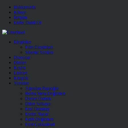
Hakkımızda
Künye
İletişim
Ekibe Dahil Ol
Eleştiriler
Film Eleştirileri
Sinema Yazıları
Dosyalar
Diziler
Keşfet
Listeler
Kitaplık
Yazarlar
Alpaslan Paşaoğlu
Berna Stera Değirmen
Demet Öztürk
Dilan Salkaya
Erol Demiray
Evrim Nacar
Fatih Değirmen
Fırat Çakkalkurt