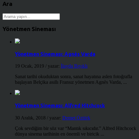
Ara
Yönetmen Sineması
Yönetmen Sineması: Agnès Varda
19 Ocak, 2019
/ yazar:
İlayda Bıyıklı
Sanat tarihi okuduktan sonra, sanat hayatına aslen fotoğrafla
başlayan Belçika asıllı Fransız yönetmen Agnès Varda, ...
Yönetmen Sineması: Alfred Hitchcock
30 Aralık, 2018
/ yazar:
Demet Öztürk
Çok sevdiğim bir söz var “Mantık sıkıcıdır.” Alfred Hitchcock
dünya sinema tarihinin en önemli ve biricik ...