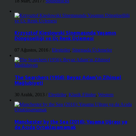
18 Mart, 2017
/
Soundtracks
Krzysztof Kieslowski Sinemasında Yaşamın
Döngüselliği ve Üç Renk Üçlemesi
07 Ağustos, 2016
/
Eleştiriler
,
Sinemada Üçlemeler
The Searchers (1956): Beyaz Adam’ın Zihinsel
Mağlubiyeti
30 Aralık, 2013
/
Eleştiriler
,
Klasik Filmler
,
Western
Manchester by the Sea (2016): Yaşama Uğraşı ya
da Acıda Ortaklaşamamak