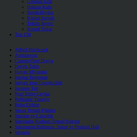
Gökhan Gök
Haktan Kalır
İlayda Bıyıklı
Kürşat Saygılı
Teksin Begeç
Konuk Yazar
Top 150
Alfred Hitchcock
Animasyon
Cannes Özel Dosya
Derviş Zaim
Hayao Miyazaki
Ingmar Bergman
İtalyan Yeni Gerçekçiliği
Jacques Tati
Nuri Bilge Ceylan
Pelikülde Türkiye
Reha Erdem
Savaş Temalı Filmler
Sinema ve Cinsellik
Sinemada Kadının Temsil Sistemi
Sinemanın Bağımsız, Sanat ve Festival Hali
Western