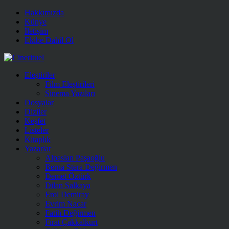
Hakkımızda
Künye
İletişim
Ekibe Dahil Ol
Eleştiriler
Film Eleştirileri
Sinema Yazıları
Dosyalar
Diziler
Keşfet
Listeler
Kitaplık
Yazarlar
Alpaslan Paşaoğlu
Berna Stera Değirmen
Demet Öztürk
Dilan Salkaya
Erol Demiray
Evrim Nacar
Fatih Değirmen
Fırat Çakkalkurt