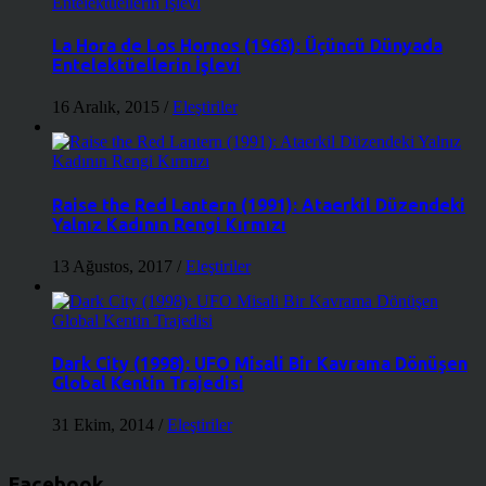
La Hora de Los Hornos (1968): Üçüncü Dünyada
Entelektüellerin İşlevi
16 Aralık, 2015
/
Eleştiriler
Raise the Red Lantern (1991): Ataerkil Düzendeki
Yalnız Kadının Rengi Kırmızı
13 Ağustos, 2017
/
Eleştiriler
Dark City (1998): UFO Misali Bir Kavrama Dönüşen
Global Kentin Trajedisi
31 Ekim, 2014
/
Eleştiriler
Facebook