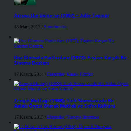
Across the Universe (2007) – Julie Taymor
18 Mart, 2017
/
Soundtracks
Una Giornata Particolare (1977): Faşizm Karşıtı Bir
Sinema Destanı
17 Kasım, 2014
/
Eleştiriler
,
Klasik Filmler
Zengin Mutfağı (1988): Türk Sinemasında Bir
Anlatı Ögesi Olarak Mutfak ve Sofra Kültürü
17 Kasım, 2015
/
Eleştiriler
,
Türkiye Sineması