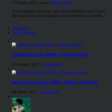
07 Kasım, 2017
/ yazar:
Dilan Salkaya
Uzun metrajları bir yana, adını son dönemde en çok Top of
the Lake dizisi ile duyduğumuz Yeni Zelandalı yönetmen ...
Soundtrack
Yıldız Tablosu
Cadillac Records (2008) – Darnell Martin
11 Haziran, 2017
/
Soundtracks
Back to the Future (1985) – Robert Zemeckis
08 Nisan, 2017
/
Soundtracks