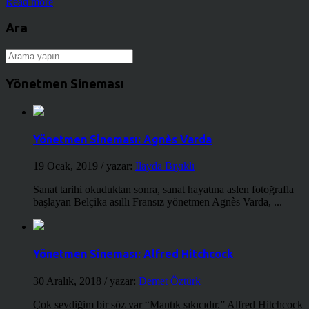
Read more
Ara
Yönetmen Sineması
Yönetmen Sineması: Agnès Varda
19 Ocak, 2019
/ yazar:
İlayda Bıyıklı
Sanat tarihi okuduktan sonra, sanat hayatına aslen fotoğrafla
başlayan Belçika asıllı Fransız yönetmen Agnès Varda, ...
Yönetmen Sineması: Alfred Hitchcock
30 Aralık, 2018
/ yazar:
Demet Öztürk
Çok sevdiğim bir söz var “Mantık sıkıcıdır.” Alfred Hitchcock