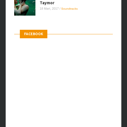
Taymor
18 Mart, 2017
/
Soundtracks
FACEBOOK