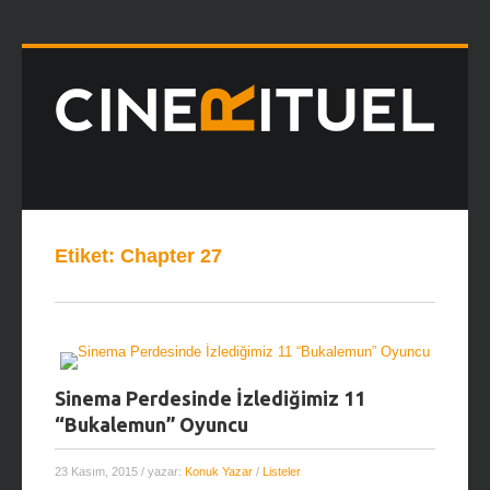
Etiket:
Chapter 27
Sinema Perdesinde İzlediğimiz 11
“Bukalemun” Oyuncu
23 Kasım, 2015
/ yazar:
Konuk Yazar
/
Listeler