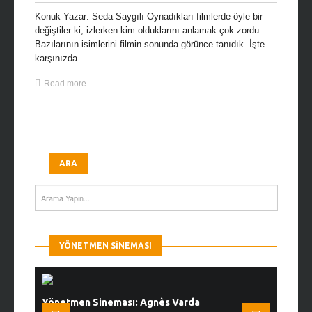
Konuk Yazar: Seda Saygılı Oynadıkları filmlerde öyle bir
değiştiler ki; izlerken kim olduklarını anlamak çok zordu.
Bazılarının isimlerini filmin sonunda görünce tanıdık. İşte
karşınızda ...
Read more
ARA
YÖNETMEN SINEMASI
Yönetmen Sineması: Agnès Varda
Yönetmen