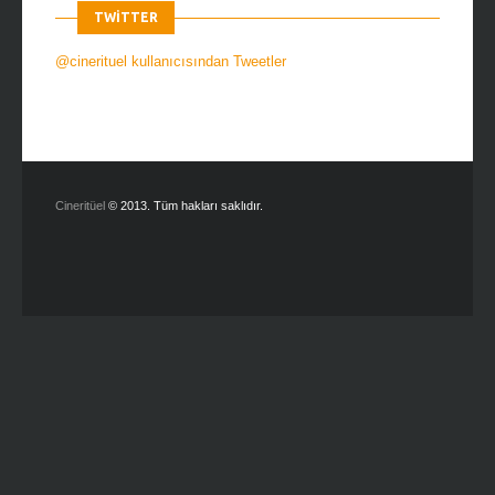
TWITTER
@cinerituel kullanıcısından Tweetler
Cineritüel
© 2013. Tüm hakları saklıdır.