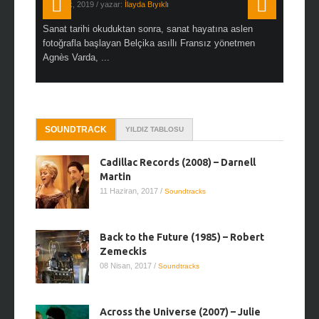
19 Ocak, 2019
/ yazar:
İlayda Bıyıklı
30 Aralık, 2
en çok Top
Sanat tarihi okuduktan sonra, sanat hayatına aslen
Çok sevdiğ
alı
fotoğrafla başlayan Belçika asıllı Fransız yönetmen
Hitchcock 
Agnès Varda, ...
SOUNDTRACK
YILDIZ TABLOSU
Cadillac Records (2008) – Darnell
Martin
11 Haziran, 2017
/
Soundtracks
Back to the Future (1985) – Robert
Zemeckis
08 Nisan, 2017
/
Soundtracks
Across the Universe (2007) – Julie