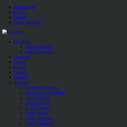
Hakkımızda
Künye
İletişim
Ekibe Dahil Ol
Eleştiriler
Film Eleştirileri
Sinema Yazıları
Dosyalar
Diziler
Keşfet
Listeler
Kitaplık
Yazarlar
Alpaslan Paşaoğlu
Berna Stera Değirmen
Demet Öztürk
Dilan Salkaya
Erol Demiray
Evrim Nacar
Fatih Değirmen
Fırat Çakkalkurt