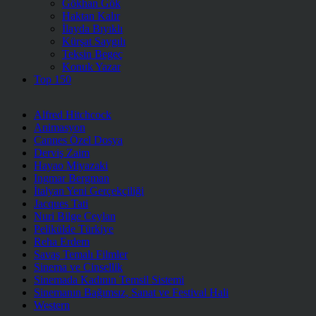
Gökhan Gök
Haktan Kalır
İlayda Bıyıklı
Kürşat Saygılı
Teksin Begeç
Konuk Yazar
Top 150
Alfred Hitchcock
Animasyon
Cannes Özel Dosya
Derviş Zaim
Hayao Miyazaki
Ingmar Bergman
İtalyan Yeni Gerçekçiliği
Jacques Tati
Nuri Bilge Ceylan
Pelikülde Türkiye
Reha Erdem
Savaş Temalı Filmler
Sinema ve Cinsellik
Sinemada Kadının Temsil Sistemi
Sinemanın Bağımsız, Sanat ve Festival Hali
Western