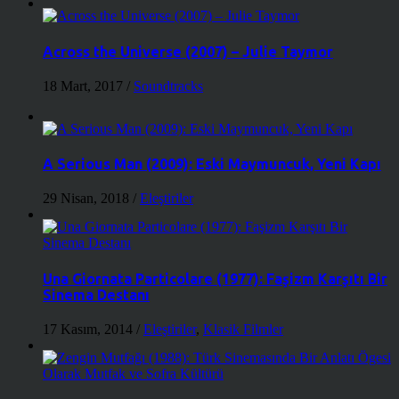
Across the Universe (2007) – Julie Taymor
18 Mart, 2017
/
Soundtracks
A Serious Man (2009): Eski Maymuncuk, Yeni Kapı
29 Nisan, 2018
/
Eleştiriler
Una Giornata Particolare (1977): Faşizm Karşıtı Bir
Sinema Destanı
17 Kasım, 2014
/
Eleştiriler
,
Klasik Filmler