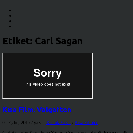
Etiket:
Carl Sagan
Kısa Film: Valgaften
01 Eylül, 2015
/ yazar:
Konuk Yazar
/
Kısa Filmler
Carl Sagan’ın Evrenin ve Yaşamın Sırları’nı sıraladığı Kozmos adlı