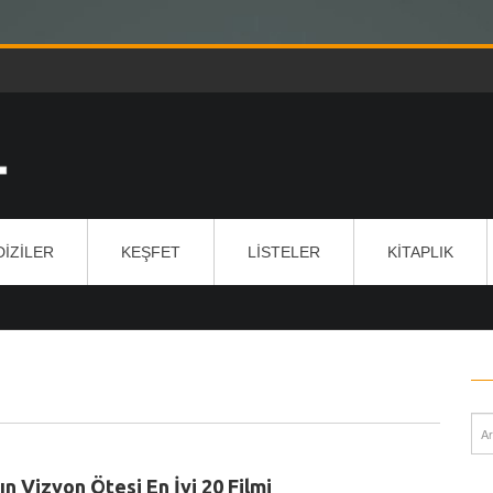
DIZILER
KEŞFET
LISTELER
KITAPLIK
ın Vizyon Ötesi En İyi 20 Filmi