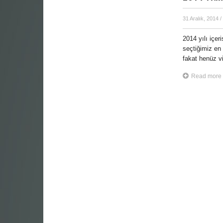
31 Aralık, 2014
/
2014 yılı içer
seçtiğimiz en 
fakat henüz v
Read more