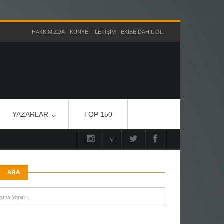
HAKKIMIZDA
KÜNYE
İLETIŞIM
EKIBE DAHIL OL
YAZARLAR
TOP 150
ARA