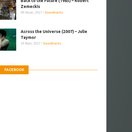
Back to the Future (1985) – Robert
Zemeckis
08 Nisan, 2017
/
Soundtracks
Across the Universe (2007) – Julie
Taymor
18 Mart, 2017
/
Soundtracks
FACEBOOK