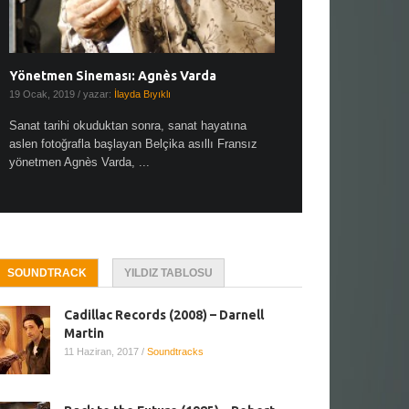
Yönetmen Sineması: Agnès Varda
Yönetmen Sineması: A
19 Ocak, 2019
/ yazar:
İlayda Bıyıklı
30 Aralık, 2018
/ yazar:
Demet
Sanat tarihi okuduktan sonra, sanat hayatına
Çok sevdiğim bir söz var “
aslen fotoğrafla başlayan Belçika asıllı Fransız
Hitchcock dünya sinema t
yönetmen Agnès Varda, ...
biricik ...
SOUNDTRACK
YILDIZ TABLOSU
Cadillac Records (2008) – Darnell
Martin
11 Haziran, 2017
/
Soundtracks