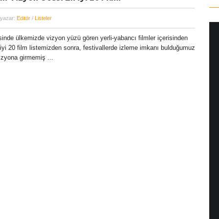
 yazar:
Editör
/
Listeler
isinde ülkemizde vizyon yüzü gören yerli-yabancı filmler içerisinden
iyi 20 film listemizden sonra, festivallerde izleme imkanı bulduğumuz
izyona girmemiş ...