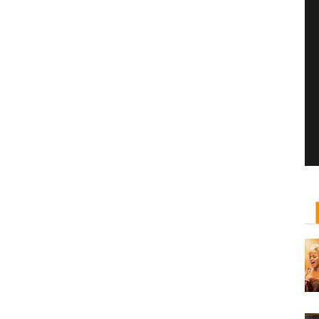
Yönetmen Sineması: Jane Campion
07 Kasım, 2017
/ yazar:
Dilan Salkaya
Uzun metrajları bir yana, adını son dönemde en
çok Top of the Lake dizisi ile duyduğumuz Yeni
Zelandalı yönetmen ...