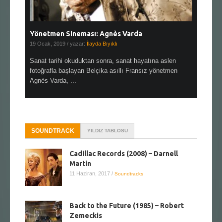
Yönetmen Sineması: Agnès Varda
Yönetmen
19 Ocak, 2019
/ yazar:
İlayda Bıyıklı
30 Aralık, 2
en çok Top
Sanat tarihi okuduktan sonra, sanat hayatına aslen
Çok sevdiğ
alı
fotoğrafla başlayan Belçika asıllı Fransız yönetmen
Hitchcock 
Agnès Varda, ...
SOUNDTRACK
YILDIZ TABLOSU
Cadillac Records (2008) – Darnell
Martin
11 Haziran, 2017
/
Soundtracks
Back to the Future (1985) – Robert
Zemeckis