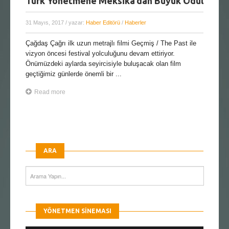
Türk Yönetmene Meksika’dan Büyük Ödül
31 Mayıs, 2017
/ yazar:
Haber Editörü
/
Haberler
Çağdaş Çağrı ilk uzun metrajlı filmi Geçmiş / The Past ile
vizyon öncesi festival yolculuğunu devam ettiriyor.
Önümüzdeki aylarda seyircisiyle buluşacak olan film
geçtiğimiz günlerde önemli bir ...
Read more
ARA
YÖNETMEN SINEMASI