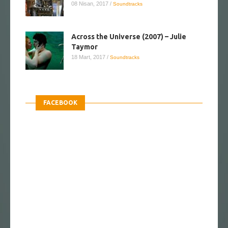
08 Nisan, 2017
/
Soundtracks
Across the Universe (2007) – Julie
Taymor
18 Mart, 2017
/
Soundtracks
FACEBOOK