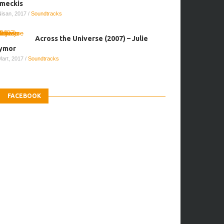
meckis
Nisan, 2017
/
Soundtracks
Across the Universe (2007) – Julie
ymor
Mart, 2017
/
Soundtracks
FACEBOOK