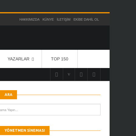
HAKKIMIZDA
KÜNYE
İLETIŞIM
EKIBE DAHIL OL
YAZARLAR
TOP 150
ARA
YÖNETMEN SINEMASI