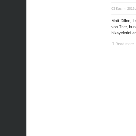
03 Kasım, 2016
Matt Dillon, L
von Trier, bu
hikayelerini an
Read more