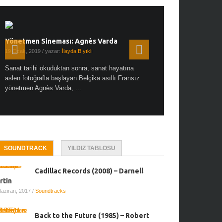
Yönetmen Sineması: Agnès Varda
Yönetmen Sineması: A
19 Ocak, 2019
/ yazar:
İlayda Bıyıklı
30 Aralık, 2018
/ yazar:
Demet
Sanat tarihi okuduktan sonra, sanat hayatına
Çok sevdiğim bir söz var “
aslen fotoğrafla başlayan Belçika asıllı Fransız
Hitchcock dünya sinema t
yönetmen Agnès Varda, ...
biricik ...
SOUNDTRACK
YILDIZ TABLOSU
Cadillac Records (2008) – Darnell
rtin
Haziran, 2017
/
Soundtracks
Back to the Future (1985) – Robert