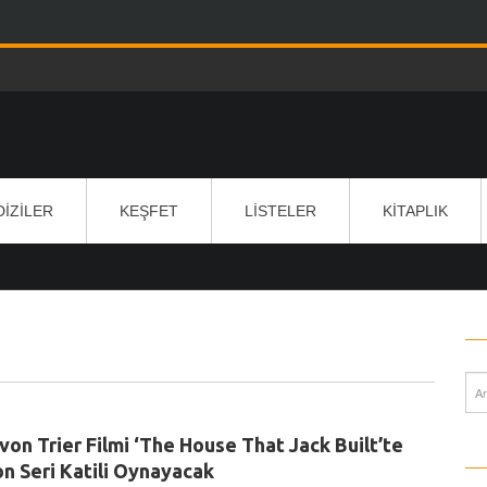
DIZILER
KEŞFET
LISTELER
KITAPLIK
 von Trier Filmi ‘The House That Jack Built’te
on Seri Katili Oynayacak