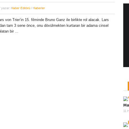
/ yazar:
Haber Editörü
/
Haberler
ars von Trier’in 15. filminde Bruno Ganz ile birlikte rol alacak. Lars
Yönetmen Sineması: Jane Campion
ndan tam 3 sene önce, onu dövülmekten kurtaran bir adama cinsel
07 Kasım, 2017
/ yazar:
Dilan Salkaya
latan bir ...
Uzun metrajları bir yana, adını son dönemde en
çok Top of the Lake dizisi ile duyduğumuz Yeni
Zelandalı yönetmen ...
Ma
11 