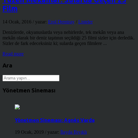
Film
14 Ocak, 2016
/ yazar:
Erol Demiray
/
Listeler
Denizlerde, okyanuslarda veya nehirlerde, tek mekân veya ana
mekân olarak bir deniz taşıtının seçildiği 25 filmi sizler için derledik.
Sizler de fark edeceksiniz ki; sularda geçen filmlere ...
Read more
Ara
Yönetmen Sineması
Yönetmen Sineması: Agnès Varda
19 Ocak, 2019
/ yazar:
İlayda Bıyıklı