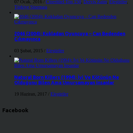
07 Ocak, 2016
/
Cineritüel Top 150
,
Derviş Zaim
,
Eleştiriler
,
Türkiye Sineması
2046 (2004): Kukladan Oyuncuya – Can Bedenden
Çıkmayınca
03 Şubat, 2015
/
Eleştiriler
Natural Born Killers (1994): İyi Ve Kötünün Ne
Olduğunu Bilen Ama Umursamayan İnsanlar
19 Haziran, 2017
/
Eleştiriler
Facebook