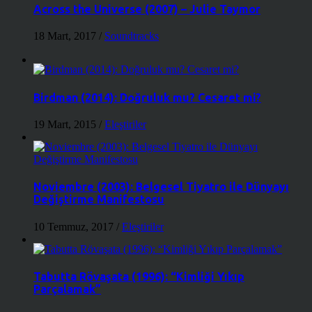
Across the Universe (2007) – Julie Taymor
18 Mart, 2017
/
Soundtracks
Birdman (2014): Doğruluk mu? Cesaret mi?
19 Mart, 2015
/
Eleştiriler
Noviembre (2003): Belgesel Tiyatro ile Dünyayı
Değiştirme Manifestosu
10 Temmuz, 2017
/
Eleştiriler
Tabutta Rövaşata (1996): “Kimliği Yıkıp
Parçalamak”