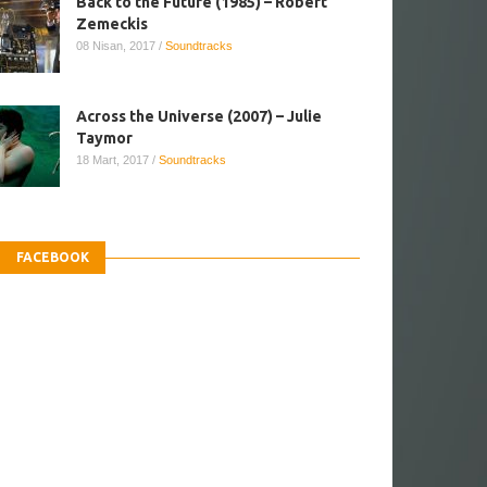
Back to the Future (1985) – Robert
Zemeckis
08 Nisan, 2017
/
Soundtracks
Across the Universe (2007) – Julie
Taymor
18 Mart, 2017
/
Soundtracks
FACEBOOK