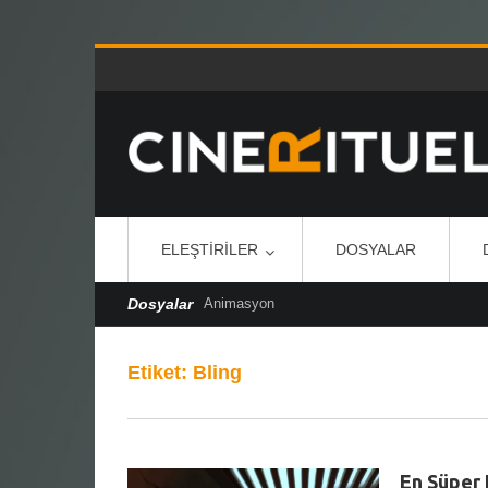
ELEŞTIRILER
DOSYALAR
Dosyalar
Animasyon
Etiket:
Bling
En Süper 