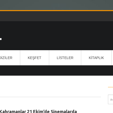
DIZILER
KEŞFET
LISTELER
KITAPLIK
Kahramanlar 21 Ekim’de Sinemalarda