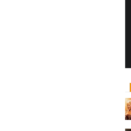
Yönetmen Sineması: Jane Campion
07 Kasım, 2017
/ yazar:
Dilan Salkaya
Uzun metrajları bir yana, adını son dönemde en
çok Top of the Lake dizisi ile duyduğumuz Yeni
Zelandalı yönetmen ...