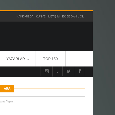
HAKKIMIZDA
KÜNYE
İLETIŞIM
EKIBE DAHIL OL
YAZARLAR
TOP 150
ARA