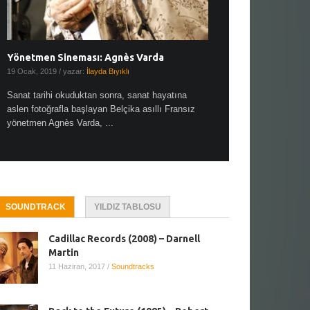
Yönetmen Sineması: Agnès Varda
Yönetmen Sineması: A
19 Ocak, 2019
/ yazar:
İlayda Bıyıklı
30 Aralık, 2018
/ yazar:
Demet
Sanat tarihi okuduktan sonra, sanat hayatına
Çok sevdiğim bir söz var “
aslen fotoğrafla başlayan Belçika asıllı Fransız
Hitchcock dünya sinema t
yönetmen Agnès Varda, ...
biricik ...
SOUNDTRACK
YILDIZ TABLOSU
Cadillac Records (2008) – Darnell
Martin
11 Haziran, 2017
/
Soundtracks