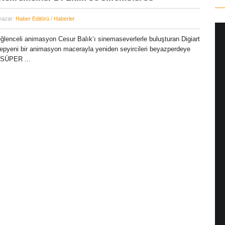
 yazar:
Haber Editörü
/
Haberler
eğlenceli animasyon Cesur Balık‘ı sinemaseverlerle buluşturan Digiart
epyeni bir animasyon macerayla yeniden seyircileri beyazperdeye
 SÜPER ...