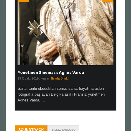
Yönetmen Sineması: Agnès Varda
Yönetmen
19 Ocak, 2019
/ yazar:
İlayda Bıyıklı
30 Aralık, 2
en çok Top
Sanat tarihi okuduktan sonra, sanat hayatına aslen
Çok sevdiğ
alı
fotoğrafla başlayan Belçika asıllı Fransız yönetmen
Hitchcock 
Agnès Varda, ...
SOUNDTRACK
YILDIZ TABLOSU