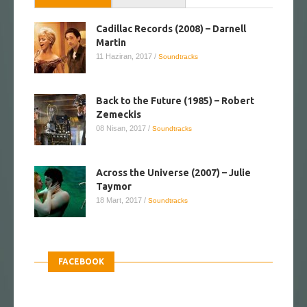
Cadillac Records (2008) – Darnell
Martin
11 Haziran, 2017
/
Soundtracks
Back to the Future (1985) – Robert
Zemeckis
08 Nisan, 2017
/
Soundtracks
Across the Universe (2007) – Julie
Taymor
18 Mart, 2017
/
Soundtracks
FACEBOOK