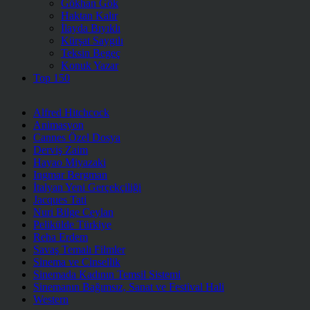
Gökhan Gök
Haktan Kalır
İlayda Bıyıklı
Kürşat Saygılı
Teksin Begeç
Konuk Yazar
Top 150
Alfred Hitchcock
Animasyon
Cannes Özel Dosya
Derviş Zaim
Hayao Miyazaki
Ingmar Bergman
İtalyan Yeni Gerçekçiliği
Jacques Tati
Nuri Bilge Ceylan
Pelikülde Türkiye
Reha Erdem
Savaş Temalı Filmler
Sinema ve Cinsellik
Sinemada Kadının Temsil Sistemi
Sinemanın Bağımsız, Sanat ve Festival Hali
Western