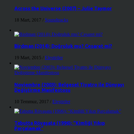
Across the Universe (2007) – Julie Taymor
18 Mart, 2017
/
Soundtracks
Birdman (2014): Doğruluk mu? Cesaret mi?
19 Mart, 2015
/
Eleştiriler
Noviembre (2003): Belgesel Tiyatro ile Dünyayı
Değiştirme Manifestosu
10 Temmuz, 2017
/
Eleştiriler
Tabutta Rövaşata (1996): “Kimliği Yıkıp
Parçalamak”