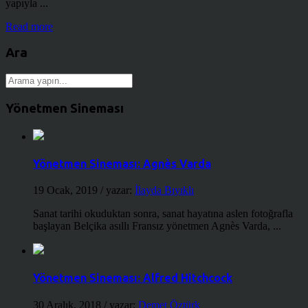
yapıyla ...
Read more
Ara
Yönetmen Sineması
Yönetmen Sineması: Agnès Varda
19 Ocak, 2019
/ yazar:
İlayda Bıyıklı
Sanat tarihi okuduktan sonra, sanat hayatına aslen fotoğrafla
başlayan Belçika asıllı Fransız yönetmen Agnès Varda, ...
Yönetmen Sineması: Alfred Hitchcock
30 Aralık, 2018
/ yazar:
Demet Öztürk