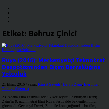
Etiket:
Behruz Çinici
Rüya (2016): Merkeziyetçi Teknokrat
Despotizminden Biçim Berraklığına
Yolculuk
21 Ekim, 2016
/ yazar:
Kürşat Saygılı
/
Derviş Zaim
,
Eleştiriler
,
Türkiye Sineması
23. Adana Film Festivali’nde ilk kez seyirci ile buluşan Derviş
Zaim’in 9. uzun metraj filmi Rüya, festivalde beklenilen ilgiyi
göremedi. Geçen yıl Derviş Zaim ile konuştuğumda “bu film,