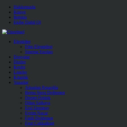
Hakkımızda
Künye
İletişim
Ekibe Dahil Ol
Eleştiriler
Film Eleştirileri
Sinema Yazıları
Dosyalar
Diziler
Keşfet
Listeler
Kitaplık
Yazarlar
Alpaslan Paşaoğlu
Berna Stera Değirmen
Demet Öztürk
Dilan Salkaya
Erol Demiray
Evrim Nacar
Fatih Değirmen
Fırat Çakkalkurt