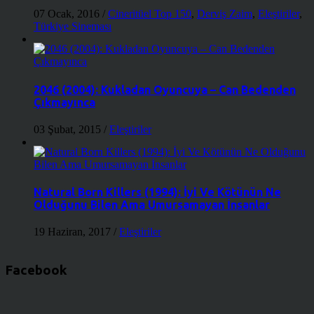
07 Ocak, 2016
/
Cineritüel Top 150
,
Derviş Zaim
,
Eleştiriler
,
Türkiye Sineması
2046 (2004): Kukladan Oyuncuya – Can Bedenden
Çıkmayınca
03 Şubat, 2015
/
Eleştiriler
Natural Born Killers (1994): İyi Ve Kötünün Ne
Olduğunu Bilen Ama Umursamayan İnsanlar
19 Haziran, 2017
/
Eleştiriler
Facebook