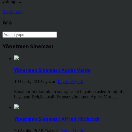
yokluğu ...
Read more
Ara
Yönetmen Sineması
Yönetmen Sineması: Agnès Varda
19 Ocak, 2019
/ yazar:
İlayda Bıyıklı
Sanat tarihi okuduktan sonra, sanat hayatına aslen fotoğrafla
başlayan Belçika asıllı Fransız yönetmen Agnès Varda, ...
Yönetmen Sineması: Alfred Hitchcock
30 Aralık, 2018
/ yazar:
Demet Öztürk