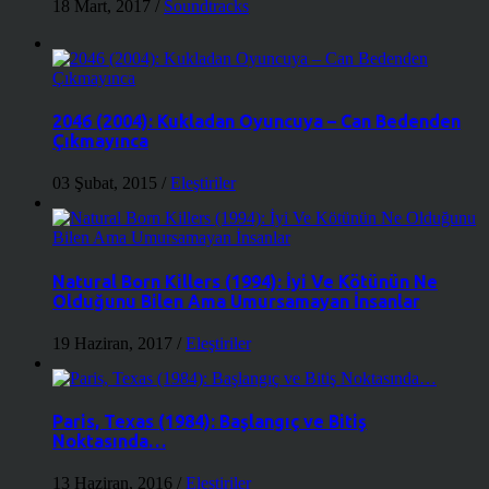
18 Mart, 2017
/
Soundtracks
2046 (2004): Kukladan Oyuncuya – Can Bedenden
Çıkmayınca
03 Şubat, 2015
/
Eleştiriler
Natural Born Killers (1994): İyi Ve Kötünün Ne
Olduğunu Bilen Ama Umursamayan İnsanlar
19 Haziran, 2017
/
Eleştiriler
Paris, Texas (1984): Başlangıç ve Bitiş
Noktasında…
13 Haziran, 2016
/
Eleştiriler