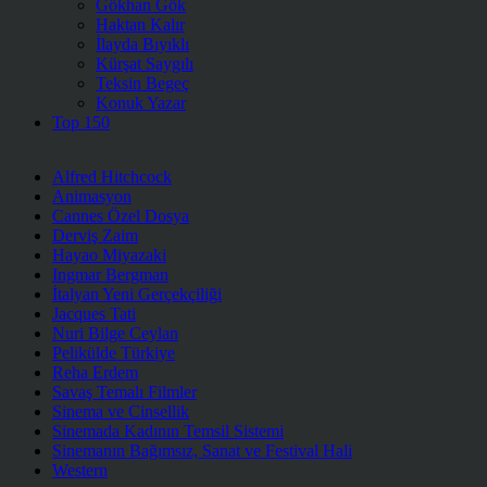
Gökhan Gök
Haktan Kalır
İlayda Bıyıklı
Kürşat Saygılı
Teksin Begeç
Konuk Yazar
Top 150
Alfred Hitchcock
Animasyon
Cannes Özel Dosya
Derviş Zaim
Hayao Miyazaki
Ingmar Bergman
İtalyan Yeni Gerçekçiliği
Jacques Tati
Nuri Bilge Ceylan
Pelikülde Türkiye
Reha Erdem
Savaş Temalı Filmler
Sinema ve Cinsellik
Sinemada Kadının Temsil Sistemi
Sinemanın Bağımsız, Sanat ve Festival Hali
Western