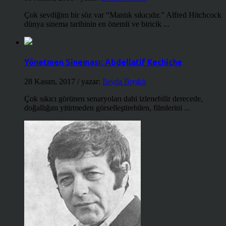
Çok sevdiğim bir söz var “Mantık sıkıcıdır.” Alfred Hitchcock
dünya sinema tarihinin en önemli ve biricik ...
Yönetmen Sineması: Abdellatif Kechiche
28 Kasım, 2017
/ yazar:
İlayda Bıyıklı
Çok sıkıcı görünen senaryoları dahi izlenebilir derecede,
doğallığını yitirmeden görselleştirebilen, filmlerini ...