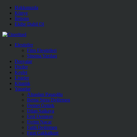
Hakkımızda
Künye
İletişim
Ekibe Dahil Ol
Eleştiriler
Film Eleştirileri
Sinema Yazıları
Dosyalar
Diziler
Keşfet
Listeler
Kitaplık
Yazarlar
Alpaslan Paşaoğlu
Berna Stera Değirmen
Demet Öztürk
Dilan Salkaya
Erol Demiray
Evrim Nacar
Fatih Değirmen
Fırat Çakkalkurt