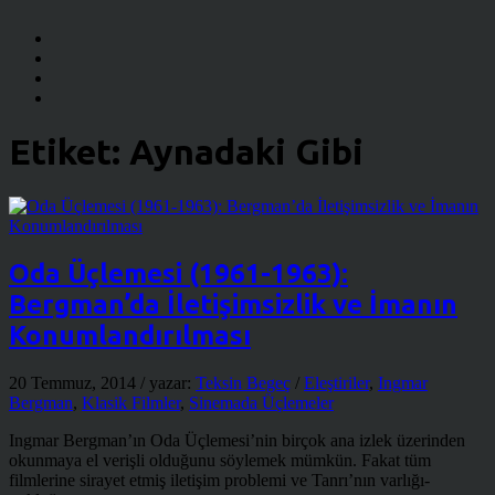
Etiket:
Aynadaki Gibi
Oda Üçlemesi (1961-1963):
Bergman’da İletişimsizlik ve İmanın
Konumlandırılması
20 Temmuz, 2014
/ yazar:
Teksin Begeç
/
Eleştiriler
,
Ingmar
Bergman
,
Klasik Filmler
,
Sinemada Üçlemeler
Ingmar Bergman’ın Oda Üçlemesi’nin birçok ana izlek üzerinden
okunmaya el verişli olduğunu söylemek mümkün. Fakat tüm
filmlerine sirayet etmiş iletişim problemi ve Tanrı’nın varlığı-