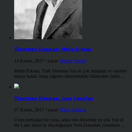
Yönetmen Sineması: Metin Erksan
14 Kasım, 2017
/ yazar:
Demet Öztürk
Metin Erksan, Türk Sineması’nın en çok tartışılan ve sansüre
maruz kalan, buna rağmen dönemindeki filmlerden farklı ...
Yönetmen Sineması: Jane Campion
07 Kasım, 2017
/ yazar:
Dilan Salkaya
Uzun metrajları bir yana, adını son dönemde en çok Top of
the Lake dizisi ile duyduğumuz Yeni Zelandalı yönetmen ...