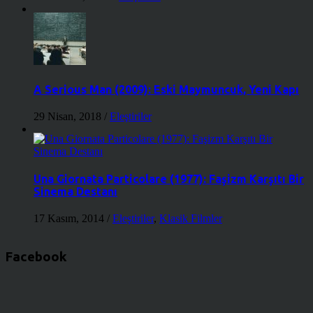
A Serious Man (2009): Eski Maymuncuk, Yeni Kapı
29 Nisan, 2018
/
Eleştiriler
Una Giornata Particolare (1977): Faşizm Karşıtı Bir
Sinema Destanı
17 Kasım, 2014
/
Eleştiriler
,
Klasik Filmler
Facebook