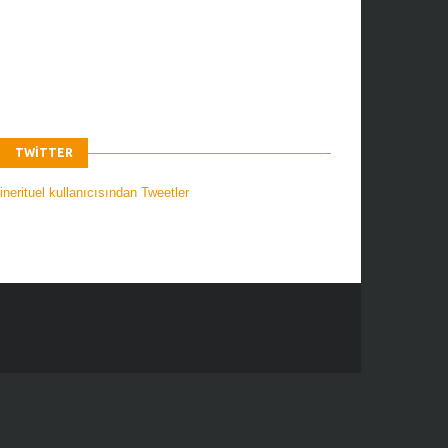
TWITTER
nerituel kullanıcısından Tweetler