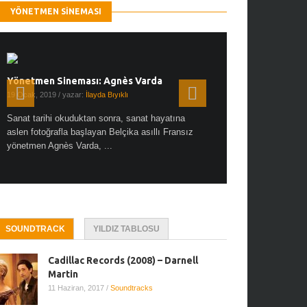
YÖNETMEN SINEMASI
Yönetmen Sineması: Agnès Varda
Yönetmen Sineması: A
19 Ocak, 2019
/ yazar:
İlayda Bıyıklı
30 Aralık, 2018
/ yazar:
Demet
Sanat tarihi okuduktan sonra, sanat hayatına
Çok sevdiğim bir söz var “
aslen fotoğrafla başlayan Belçika asıllı Fransız
Hitchcock dünya sinema t
yönetmen Agnès Varda, ...
biricik ...
SOUNDTRACK
YILDIZ TABLOSU
Cadillac Records (2008) – Darnell
Martin
11 Haziran, 2017
/
Soundtracks