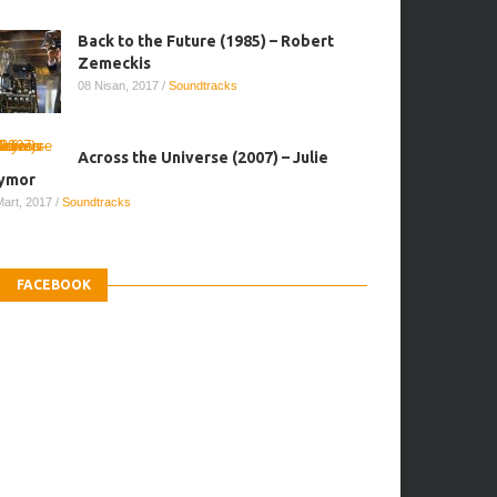
Back to the Future (1985) – Robert
Zemeckis
08 Nisan, 2017
/
Soundtracks
Across the Universe (2007) – Julie
ymor
Mart, 2017
/
Soundtracks
FACEBOOK