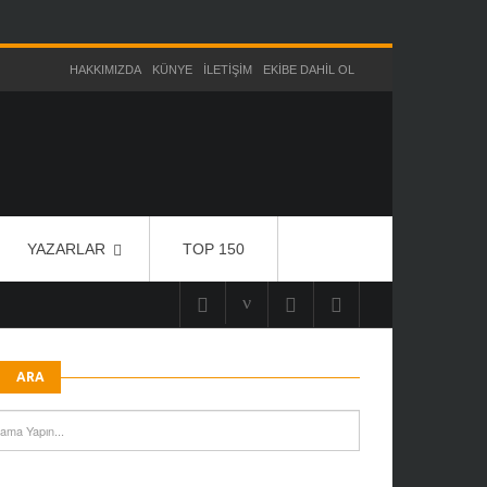
HAKKIMIZDA
KÜNYE
İLETIŞIM
EKIBE DAHIL OL
YAZARLAR
TOP 150
ARA