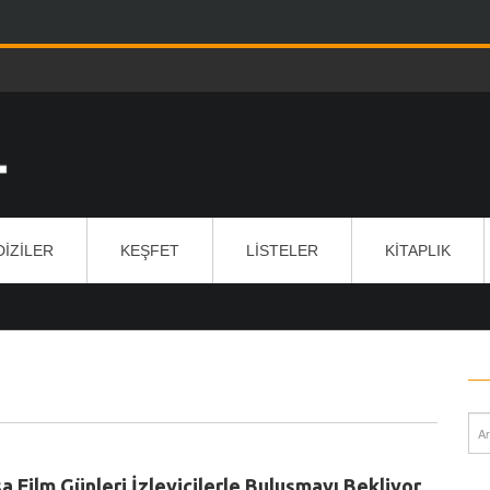
DIZILER
KEŞFET
LISTELER
KITAPLIK
a Film Günleri İzleyicilerle Buluşmayı Bekliyor