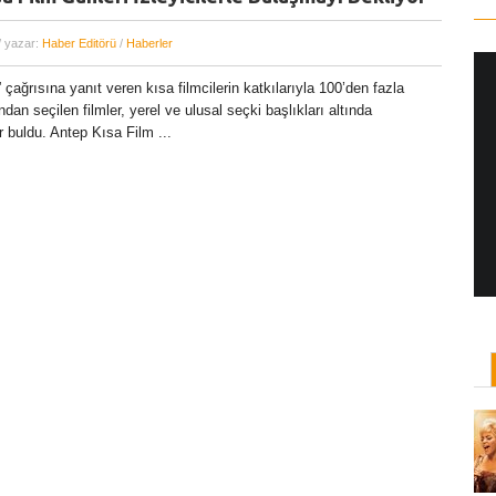
/ yazar:
Haber Editörü
/
Haberler
 çağrısına yanıt veren kısa filmcilerin katkılarıyla 100’den fazla
dan seçilen filmler, yerel ve ulusal seçki başlıkları altında
Yönetmen Sineması: Jane Campion
r buldu. Antep Kısa Film ...
07 Kasım, 2017
/ yazar:
Dilan Salkaya
Uzun metrajları bir yana, adını son dönemde en
çok Top of the Lake dizisi ile duyduğumuz Yeni
Zelandalı yönetmen ...