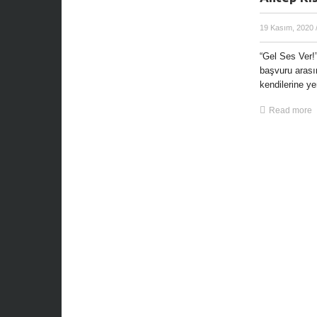
19 Kasım, 2020
“Gel Ses Ver!”
başvuru arasın
kendilerine ye
Read more