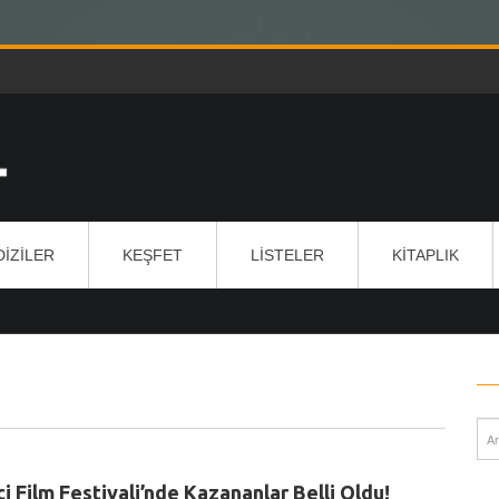
DIZILER
KEŞFET
LISTELER
KITAPLIK
çi Film Festivali’nde Kazananlar Belli Oldu!