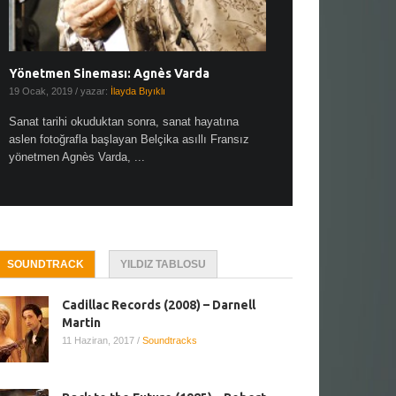
Yönetmen Sineması: Agnès Varda
Yönetmen Sineması: A
19 Ocak, 2019
/ yazar:
İlayda Bıyıklı
30 Aralık, 2018
/ yazar:
Demet
Sanat tarihi okuduktan sonra, sanat hayatına
Çok sevdiğim bir söz var “
aslen fotoğrafla başlayan Belçika asıllı Fransız
Hitchcock dünya sinema t
yönetmen Agnès Varda, ...
biricik ...
SOUNDTRACK
YILDIZ TABLOSU
Cadillac Records (2008) – Darnell
Martin
11 Haziran, 2017
/
Soundtracks