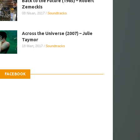
Back to the Future (1985) – Robert
Zemeckis
08 Nisan, 2017
/
Soundtracks
Across the Universe (2007) – Julie
Taymor
18 Mart, 2017
/
Soundtracks
FACEBOOK