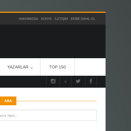
HAKKIMIZDA
KÜNYE
İLETIŞIM
EKIBE DAHIL OL
YAZARLAR
TOP 150
ARA