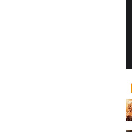
Yönetmen Sineması: Jane Campion
07 Kasım, 2017
/ yazar:
Dilan Salkaya
Uzun metrajları bir yana, adını son dönemde en
çok Top of the Lake dizisi ile duyduğumuz Yeni
Zelandalı yönetmen ...