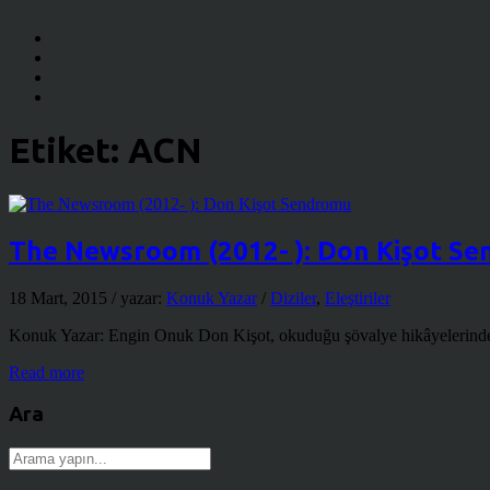
Etiket:
ACN
The Newsroom (2012- ): Don Kişot S
18 Mart, 2015
/ yazar:
Konuk Yazar
/
Diziler
,
Eleştiriler
Konuk Yazar: Engin Onuk Don Kişot, okuduğu şövalye hikâyelerinden s
Read more
Ara