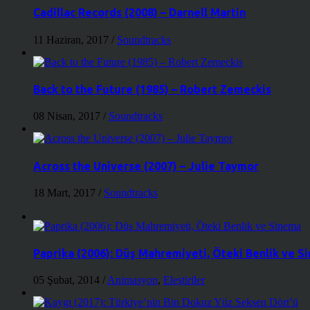
Cadillac Records (2008) – Darnell Martin
11 Haziran, 2017
/
Soundtracks
Back to the Future (1985) – Robert Zemeckis
08 Nisan, 2017
/
Soundtracks
Across the Universe (2007) – Julie Taymor
18 Mart, 2017
/
Soundtracks
Paprika (2006): Düş Mahremiyeti, Öteki Benlik ve S
05 Şubat, 2014
/
Animasyon
,
Eleştiriler