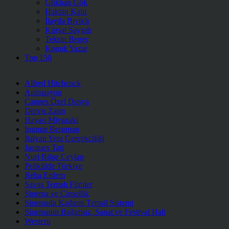
Gökhan Gök
Haktan Kalır
İlayda Bıyıklı
Kürşat Saygılı
Teksin Begeç
Konuk Yazar
Top 150
Alfred Hitchcock
Animasyon
Cannes Özel Dosya
Derviş Zaim
Hayao Miyazaki
Ingmar Bergman
İtalyan Yeni Gerçekçiliği
Jacques Tati
Nuri Bilge Ceylan
Pelikülde Türkiye
Reha Erdem
Savaş Temalı Filmler
Sinema ve Cinsellik
Sinemada Kadının Temsil Sistemi
Sinemanın Bağımsız, Sanat ve Festival Hali
Western