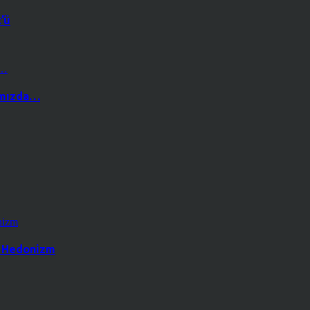
’ü
ğımızda…
k Hedonizm