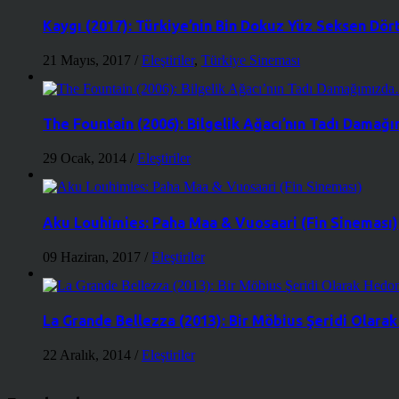
Kaygı (2017): Türkiye’nin Bin Dokuz Yüz Seksen Dört
21 Mayıs, 2017
/
Eleştiriler
,
Türkiye Sineması
The Fountain (2006): Bilgelik Ağacı’nın Tadı Dama
29 Ocak, 2014
/
Eleştiriler
Aku Louhimies: Paha Maa & Vuosaari (Fin Sineması)
09 Haziran, 2017
/
Eleştiriler
La Grande Bellezza (2013): Bir Möbius Şeridi Olara
22 Aralık, 2014
/
Eleştiriler