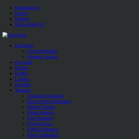
Hakkımızda
Künye
İletişim
Ekibe Dahil Ol
Eleştiriler
Film Eleştirileri
Sinema Yazıları
Dosyalar
Diziler
Keşfet
Listeler
Kitaplık
Yazarlar
Alpaslan Paşaoğlu
Berna Stera Değirmen
Demet Öztürk
Dilan Salkaya
Erol Demiray
Evrim Nacar
Fatih Değirmen
Fırat Çakkalkurt