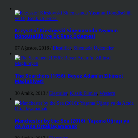
Krzysztof Kieslowski Sinemasında Yaşamın
Döngüselliği ve Üç Renk Üçlemesi
07 Ağustos, 2016
/
Eleştiriler
,
Sinemada Üçlemeler
The Searchers (1956): Beyaz Adam’ın Zihinsel
Mağlubiyeti
30 Aralık, 2013
/
Eleştiriler
,
Klasik Filmler
,
Western
Manchester by the Sea (2016): Yaşama Uğraşı ya
da Acıda Ortaklaşamamak