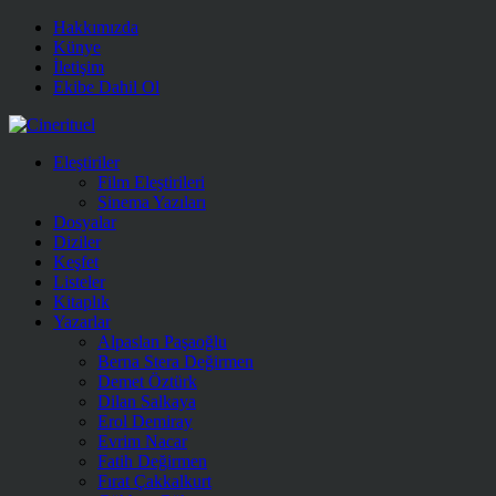
Hakkımızda
Künye
İletişim
Ekibe Dahil Ol
Eleştiriler
Film Eleştirileri
Sinema Yazıları
Dosyalar
Diziler
Keşfet
Listeler
Kitaplık
Yazarlar
Alpaslan Paşaoğlu
Berna Stera Değirmen
Demet Öztürk
Dilan Salkaya
Erol Demiray
Evrim Nacar
Fatih Değirmen
Fırat Çakkalkurt