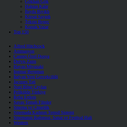
Gökhan Gök
Haktan Kalır
İlayda Bıyıklı
Kürşat Saygılı
Teksin Begeç
Konuk Yazar
Top 150
Alfred Hitchcock
Animasyon
Cannes Özel Dosya
Derviş Zaim
Hayao Miyazaki
Ingmar Bergman
İtalyan Yeni Gerçekçiliği
Jacques Tati
Nuri Bilge Ceylan
Pelikülde Türkiye
Reha Erdem
Savaş Temalı Filmler
Sinema ve Cinsellik
Sinemada Kadının Temsil Sistemi
Sinemanın Bağımsız, Sanat ve Festival Hali
Western