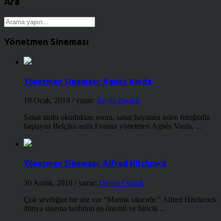
Ara
Yönetmen Sineması
Yönetmen Sineması: Agnès Varda
19 Ocak, 2019
/ yazar:
İlayda Bıyıklı
Sanat tarihi okuduktan sonra, sanat hayatına aslen fotoğrafla
başlayan Belçika asıllı Fransız yönetmen Agnès Varda, ...
Yönetmen Sineması: Alfred Hitchcock
30 Aralık, 2018
/ yazar:
Demet Öztürk
Çok sevdiğim bir söz var “Mantık sıkıcıdır.” Alfred Hitchcock
dünya sinema tarihinin en önemli ve biricik ...