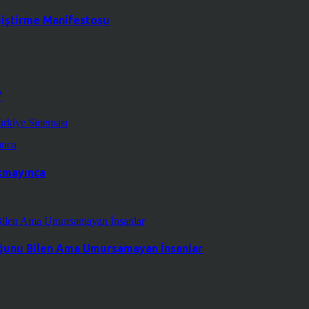
ğiştirme Manifestosu
”
ürkiye Sineması
kmayınca
duğunu Bilen Ama Umursamayan İnsanlar