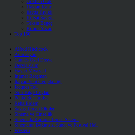
Gökhan Gök
Haktan Kalır
İlayda Bıyıklı
Kürşat Saygılı
Teksin Begeç
Konuk Yazar
Top 150
Alfred Hitchcock
Animasyon
Cannes Özel Dosya
Derviş Zaim
Hayao Miyazaki
Ingmar Bergman
İtalyan Yeni Gerçekçiliği
Jacques Tati
Nuri Bilge Ceylan
Pelikülde Türkiye
Reha Erdem
Savaş Temalı Filmler
Sinema ve Cinsellik
Sinemada Kadının Temsil Sistemi
Sinemanın Bağımsız, Sanat ve Festival Hali
Western