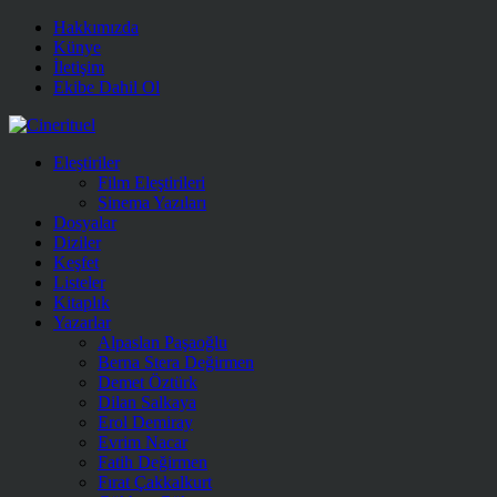
Hakkımızda
Künye
İletişim
Ekibe Dahil Ol
Eleştiriler
Film Eleştirileri
Sinema Yazıları
Dosyalar
Diziler
Keşfet
Listeler
Kitaplık
Yazarlar
Alpaslan Paşaoğlu
Berna Stera Değirmen
Demet Öztürk
Dilan Salkaya
Erol Demiray
Evrim Nacar
Fatih Değirmen
Fırat Çakkalkurt