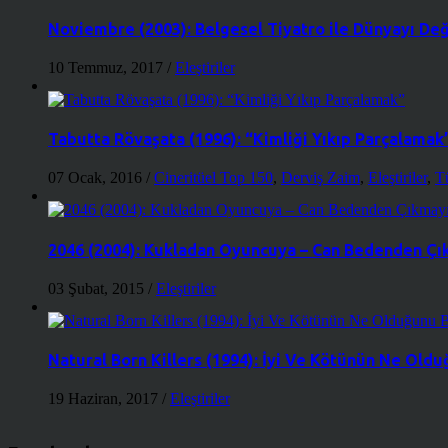
Noviembre (2003): Belgesel Tiyatro ile Dünyayı De
10 Temmuz, 2017
/
Eleştiriler
Tabutta Rövaşata (1996): “Kimliği Yıkıp Parçalamak
07 Ocak, 2016
/
Cineritüel Top 150
,
Derviş Zaim
,
Eleştiriler
,
T
2046 (2004): Kukladan Oyuncuya – Can Bedenden Çı
03 Şubat, 2015
/
Eleştiriler
Natural Born Killers (1994): İyi Ve Kötünün Ne Ol
19 Haziran, 2017
/
Eleştiriler