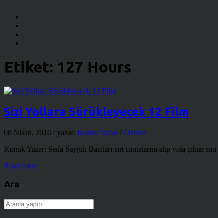
Etiket:
127 Hours
Sizi Yollara Sürükleyecek 12 Film
08 Nisan, 2016
/ yazar:
Konuk Yazar
/
Listeler
Konuk Yazar: Seda Saygılı Bazıları sırt çantalarını alıp yola çıkan sıra 
Read more
Ara