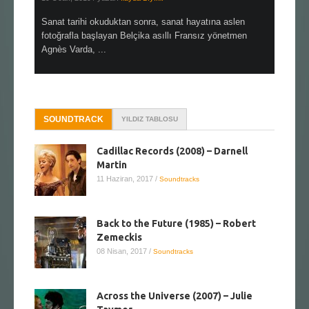
en çok Top
Sanat tarihi okuduktan sonra, sanat hayatına aslen
Çok sevdiğ
alı
fotoğrafla başlayan Belçika asıllı Fransız yönetmen
Hitchcock 
Agnès Varda, ...
SOUNDTRACK
YILDIZ TABLOSU
Cadillac Records (2008) – Darnell
Martin
11 Haziran, 2017
/
Soundtracks
Back to the Future (1985) – Robert
Zemeckis
08 Nisan, 2017
/
Soundtracks
Across the Universe (2007) – Julie