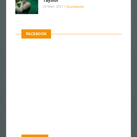
Taymor
18 Mart, 2017
/
Soundtracks
FACEBOOK