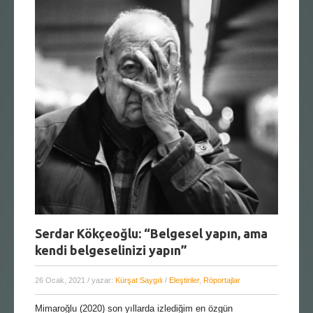
Serdar Kökçeoğlu: “Belgesel yapın, ama
kendi belgeselinizi yapın’’
26 Ocak, 2021
/ yazar:
Kürşat Saygılı
/
Eleştiriler
,
Röportajlar
Mimaroğlu (2020) son yıllarda izlediğim en özgün