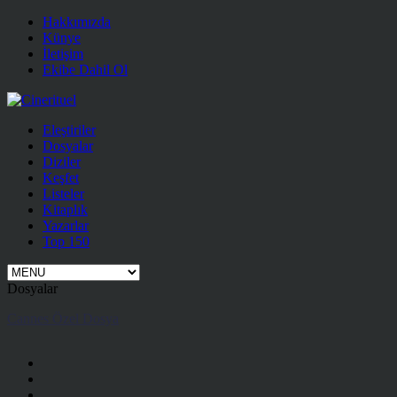
Hakkımızda
Künye
İletişim
Ekibe Dahil Ol
Eleştiriler
Dosyalar
Diziler
Keşfet
Listeler
Kitaplık
Yazarlar
Top 150
Dosyalar
Cannes Özel Dosya