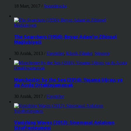
18 Mart, 2017
/
Soundtracks
The Searchers (1956): Beyaz Adam’ın Zihinsel
Mağlubiyeti
30 Aralık, 2013
/
Eleştiriler
,
Klasik Filmler
,
Western
Manchester by the Sea (2016): Yaşama Uğraşı ya
da Acıda Ortaklaşamamak
30 Aralık, 2017
/
Eleştiriler
Vanishing Waves (2012): Sinemasal Anlatının
Şizofrenleşmesi