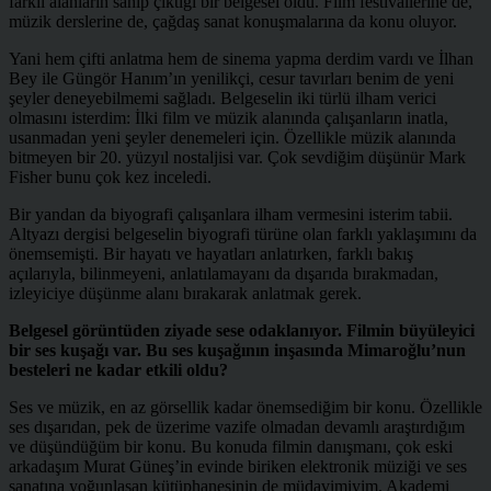
farklı alanların sahip çıktığı bir belgesel oldu. Film festivallerine de,
müzik derslerine de, çağdaş sanat konuşmalarına da konu oluyor.
Yani hem çifti anlatma hem de sinema yapma derdim vardı ve İlhan
Bey ile Güngör Hanım’ın yenilikçi, cesur tavırları benim de yeni
şeyler deneyebilmemi sağladı. Belgeselin iki türlü ilham verici
olmasını isterdim: İlki film ve müzik alanında çalışanların inatla,
usanmadan yeni şeyler denemeleri için. Özellikle müzik alanında
bitmeyen bir 20. yüzyıl nostaljisi var. Çok sevdiğim düşünür Mark
Fisher bunu çok kez inceledi.
Bir yandan da biyografi çalışanlara ilham vermesini isterim tabii.
Altyazı dergisi belgeselin biyografi türüne olan farklı yaklaşımını da
önemsemişti. Bir hayatı ve hayatları anlatırken, farklı bakış
açılarıyla, bilinmeyeni, anlatılamayanı da dışarıda bırakmadan,
izleyiciye düşünme alanı bırakarak anlatmak gerek.
Belgesel görüntüden ziyade sese odaklanıyor. Filmin büyüleyici
bir ses kuşağı var. Bu ses kuşağının inşasında Mimaroğlu’nun
besteleri ne kadar etkili oldu?
Ses ve müzik, en az görsellik kadar önemsediğim bir konu. Özellikle
ses dışarıdan, pek de üzerime vazife olmadan devamlı araştırdığım
ve düşündüğüm bir konu. Bu konuda filmin danışmanı, çok eski
arkadaşım Murat Güneş’in evinde biriken elektronik müziği ve ses
sanatına yoğunlaşan kütüphanesinin de müdavimiyim. Akademi