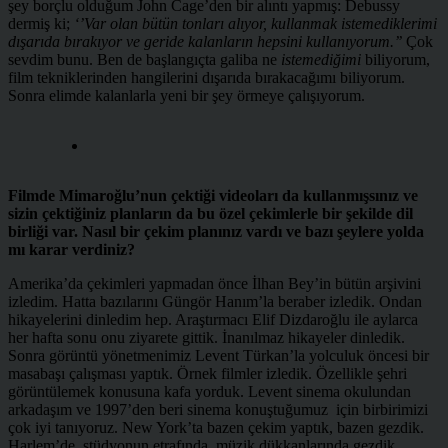
şey borçlu olduğum John Cage’den bir alıntı yapmış: Debussy
dermiş ki;
‘’Var olan bütün tonları alıyor, kullanmak istemediklerimi
dışarıda bırakıyor ve geride kalanların hepsini kullanıyorum.’’
Çok
sevdim bunu. Ben de başlangıçta galiba ne
istemediğimi
biliyorum,
film tekniklerinden hangilerini dışarıda bırakacağımı biliyorum.
Sonra elimde kalanlarla yeni bir şey örmeye çalışıyorum.
Filmde Mimaroğlu’nun çektiği videoları da kullanmışsınız ve
sizin çektiğiniz planların da bu özel çekimlerle bir şekilde dil
birliği var. Nasıl bir çekim planınız vardı ve bazı şeylere yolda
mı karar verdiniz?
Amerika’da çekimleri yapmadan önce İlhan Bey’in bütün arşivini
izledim. Hatta bazılarını Güngör Hanım’la beraber izledik. Ondan
hikayelerini dinledim hep. Araştırmacı Elif Dizdaroğlu ile aylarca
her hafta sonu onu ziyarete gittik. İnanılmaz hikayeler dinledik.
Sonra görüntü yönetmenimiz Levent Türkan’la yolculuk öncesi bir
masabaşı çalışması yaptık. Örnek filmler izledik. Özellikle şehri
görüntülemek konusuna kafa yorduk. Levent sinema okulundan
arkadaşım ve 1997’den beri sinema konuştuğumuz için birbirimizi
çok iyi tanıyoruz. New York’ta bazen çekim yaptık, bazen gezdik.
Harlem’de, stüdyonun etrafında, müzik dükkanlarında gezdik.