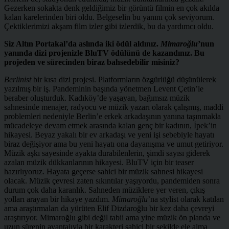
Gezerken sokakta denk geldiğimiz bir görüntü filmin en çok akılda
kalan karelerinden biri oldu. Belgeselin bu yanını çok seviyorum.
Çektiklerimizi akşam film izler gibi izlerdik, bu da yardımcı oldu.
Siz Altın Portakal’da aslında iki ödül aldınız.
Mimaroğlu
’nun
yanında dizi projenizle BluTV ödülünü de kazandınız. Bu
projeden ve sürecinden biraz bahsedebilir misiniz?
Berlinist
bir kısa dizi projesi. Platformların özgürlüğü düşünülerek
yazılmış bir iş. Pandeminin başında yönetmen Levent Çetin’le
beraber oluşturduk. Kadıköy’de yaşayan, bağımsız müzik
sahnesinde menajer, radyocu ve müzik yazarı olarak çalışmış, maddi
problemleri nedeniyle Berlin’e erkek arkadaşının yanına taşınmakla
mücadeleye devam etmek arasında kalan genç bir kadının, İpek’in
hikayesi. Beyaz yakalı bir ev arkadaşı ve yeni işi sebebiyle hayatı
biraz değişiyor ama bu yeni hayatı ona dayanışma ve umut getiriyor.
Müzik aşkı sayesinde ayakta durabilenlerin, şimdi sayısı giderek
azalan müzik dükkanlarının hikayesi. BluTV için bir teaser
hazırlıyoruz. Hayata geçerse sahici bir müzik sahnesi hikayesi
olacak. Müzik çevresi zaten sıkıntılar yaşıyordu, pandemiden sonra
durum çok daha karanlık. Sahneden müziklere yer veren, çıkış
yolları arayan bir hikaye yazdım.
Mimaroğlu
’na stylist olarak katılan
ama araştırmaları da yürüten Elif Dizdaroğlu bir kez daha çevreyi
araştırıyor. Mimaroğlu gibi değil tabii ama yine müzik ön planda ve
uzun sürenin avantajıyla bir karakteri sahici bir şekilde ele alma