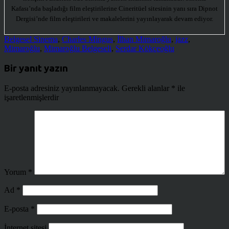
Kafası’nda başladığı film eleştirilerine Cineritüel sitesinin yanı sıra Dipnot
Dergisi’nde film eleştirileri ve makalelerini yayınlayarak devam ediyor.
Belgesel Sinema
,
Charles Mingus
,
İlhan Mimaroğlu
,
jazz
,
Mimaroğlu
,
Mimaroğlu Belgeseli
,
Serdar Kökçeoğlu
Bir yanıt yazın
E-posta adresiniz yayınlanmayacak.
Gerekli alanlar
*
ile
işaretlenmişlerdir
Yorum
*
Ad
*
E-posta
*
İnternet sitesi