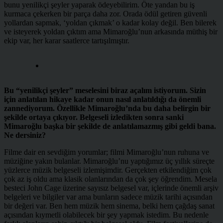
bunu yenilikçi şeyler yaparak ödeyebilirim. Öte yandan bu iş
kurmaca çekerken bir parça daha zor. Orada ödül getiren güvenli
yollardan sapmak, ‘yoldan çıkmak’ o kadar kolay değil. Ben bilerek
ve isteyerek yoldan çıktım ama Mimaroğlu’nun arkasında müthiş bir
ekip var, her karar saatlerce tartışılmıştır.
Bu “yenilikçi şeyler” meselesini biraz açalım istiyorum. Sizin
için anlatılan hikaye kadar onun nasıl anlatıldığı da önemli
zannediyorum. Özellikle Mimaroğlu’nda bu daha belirgin bir
şekilde ortaya çıkıyor. Belgeseli izledikten sonra sanki
Mimaroğlu başka bir şekilde de anlatılamazmış gibi geldi bana.
Ne dersiniz?
Filme dair en sevdiğim yorumlar; filmi Mimaroğlu’nun ruhuna ve
müziğine yakın bulanlar. Mimaroğlu’nu yaptığımız üç yıllık süreçte
yüzlerce müzik belgeseli izlemişimdir. Gerçekten etkilendiğim çok
çok az iş oldu ama klasik olanlarından da çok şey öğrendim. Mesela
besteci John Cage üzerine sayısız belgesel var, içlerinde önemli arşiv
belgeleri ve bilgiler var ama bunların sadece müzik tarihi açısından
bir değeri var. Ben hem müzik hem sinema, belki hem çağdaş sanat
açısından kıymetli olabilecek bir şey yapmak istedim. Bu nedenle