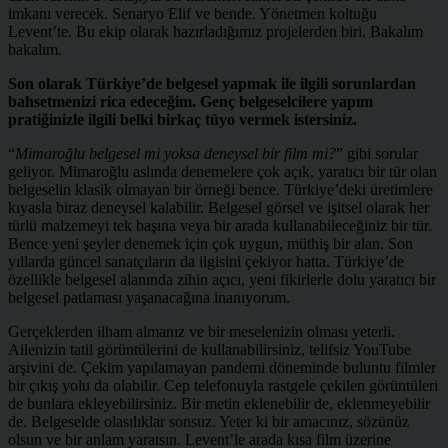
imkanı verecek. Senaryo Elif ve bende. Yönetmen koltuğu
Levent’te. Bu ekip olarak hazırladığımız projelerden biri. Bakalım
bakalım.
Son olarak Türkiye’de belgesel yapmak ile ilgili sorunlardan
bahsetmenizi rica edeceğim. Genç belgeselcilere yapım
pratiğinizle ilgili belki birkaç tüyo vermek istersiniz.
“
Mimaroğlu belgesel mi yoksa deneysel bir film mi?
” gibi sorular
geliyor. Mimaroğlu aslında denemelere çok açık, yaratıcı bir tür olan
belgeselin klasik olmayan bir örneği bence. Türkiye’deki üretimlere
kıyasla biraz deneysel kalabilir. Belgesel görsel ve işitsel olarak her
türlü malzemeyi tek başına veya bir arada kullanabileceğiniz bir tür.
Bence yeni şeyler denemek için çok uygun, müthiş bir alan. Son
yıllarda güncel sanatçıların da ilgisini çekiyor hatta. Türkiye’de
özellikle belgesel alanında zihin açıcı, yeni fikirlerle dolu yaratıcı bir
belgesel patlaması yaşanacağına inanıyorum.
Gerçeklerden ilham almanız ve bir meselenizin olması yeterli.
Ailenizin tatil görüntülerini de kullanabilirsiniz, telifsiz YouTube
arşivini de. Çekim yapılamayan pandemi döneminde buluntu filmler
bir çıkış yolu da olabilir. Cep telefonuyla rastgele çekilen görüntüleri
de bunlara ekleyebilirsiniz. Bir metin eklenebilir de, eklenmeyebilir
de. Belgeselde olasılıklar sonsuz. Yeter ki bir amacınız, sözünüz
olsun ve bir anlam yaratsın. Levent’le arada kısa film üzerine