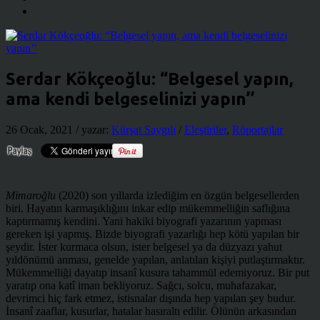
Serdar Kökçeoğlu: “Belgesel yapın,
ama kendi belgeselinizi yapın’’
26 Ocak, 2021
/ yazar:
Kürşat Saygılı
/
Eleştiriler
,
Röportajlar
Mimaroğlu
(2020) son yıllarda izlediğim en özgün belgesellerden
biri. Hayatın karmaşıklığını inkar edip mükemmelliğin saflığına
kaptırmamış kendini. Yani hakiki biyografi yazarının yapması
gereken işi yapmış. Bizde biyografi yazarlığı hep kötü yapılan bir
şeydir. İster kurmaca olsun, ister belgesel ya da düzyazı yahut
yıldönümü anması, genelde yapılan, anlatılan kişiyi putlaştırmaktır.
Mükemmelliği dayatıp insanî kusura tahammül edemiyoruz. Bir put
yaratıp ona katî iman bekliyoruz. Sağcı, solcu, muhafazakar,
devrimci hiç fark etmez, istisnalar dışında hep yapılan şey budur.
İnsanî zaaflar, kusurlar, hatalar hasıraltı edilir. Ölünün arkasından