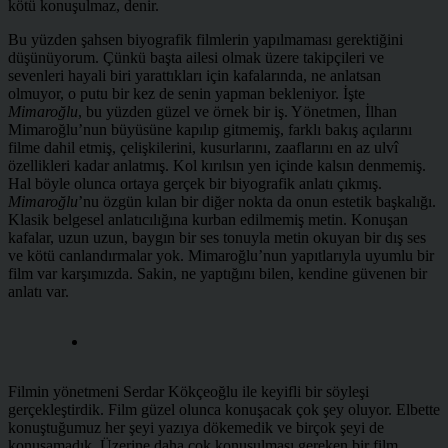
kötü konuşulmaz, denir.
Bu yüzden şahsen biyografik filmlerin yapılmaması gerektiğini
düşünüyorum. Çünkü başta ailesi olmak üzere takipçileri ve
sevenleri hayali biri yarattıkları için kafalarında, ne anlatsan
olmuyor, o putu bir kez de senin yapman bekleniyor. İşte
Mimaroğlu
, bu yüzden güzel ve örnek bir iş. Yönetmen, İlhan
Mimaroğlu’nun büyüsüne kapılıp gitmemiş, farklı bakış açılarını
filme dahil etmiş, çelişkilerini, kusurlarını, zaaflarını en az ulvî
özellikleri kadar anlatmış. Kol kırılsın yen içinde kalsın denmemiş.
Hal böyle olunca ortaya gerçek bir biyografik anlatı çıkmış.
Mimaroğlu
’nu özgün kılan bir diğer nokta da onun estetik başkalığı.
Klasik belgesel anlatıcılığına kurban edilmemiş metin. Konuşan
kafalar, uzun uzun, baygın bir ses tonuyla metin okuyan bir dış ses
ve kötü canlandırmalar yok. Mimaroğlu’nun yapıtlarıyla uyumlu bir
film var karşımızda. Sakin, ne yaptığını bilen, kendine güvenen bir
anlatı var.
Filmin yönetmeni Serdar Kökçeoğlu ile keyifli bir söyleşi
gerçekleştirdik. Film güzel olunca konuşacak çok şey oluyor. Elbette
konuştuğumuz her şeyi yazıya dökemedik ve birçok şeyi de
konuşamadık. Üzerine daha çok konuşulması gereken bir film