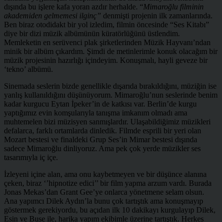
dışında bu işlere kafa yoran azdır herhalde. “
Mimaroğlu filminin
akademiden gelmemesi ilginç”
denmişti projenin ilk zamanlarında.
Ben biraz otodidakt bir yol izledim, filmin öncesinde “Ses Kitabı”
diye bir dizi müzik albümünün küratörlüğünü üstlendim.
Memleketin en serüvenci plak şirketlerinden Müzik Hayvanı’ndan
minik bir albüm çıkardım. Şimdi de metinlerimle konuk olacağım bir
müzik projesinin hazırlığı içindeyim. Konuşmalı, hayli geveze bir
‘tekno’ albümü.
Sinemada seslerin bizde genellikle dışarıda bırakıldığını, müziğin ise
yanlış kullanıldığını düşünüyorum. Mimaroğlu’nun seslerinde benim
kadar kurgucu Eytan İpeker’in de katkısı var. Berlin’de kurgu
yaptığımız evin komşularıyla tanışma imkanım olmadı ama
muhtemelen bizi müzisyen sanmışlardır. Ulaşabildiğimiz müzikleri
defalarca, farklı ortamlarda dinledik. Filmde esprili bir yeri olan
Mozart bestesi ve finaldeki Grup Ses’in Mimar bestesi dışında
sadece Mimaroğlu dinliyoruz. Ama pek çok yerde müzikler ses
tasarımıyla iç içe.
İzleyeni içine alan, ama onu kaybetmeyen ve bir düşünce alanına
çeken, biraz ‘’hipnotize edici’’ bir film yapma arzum vardı. Burada
Jonas Mekas’dan Grant Gee’ye onlarca yönetmene selam olsun.
Ana yapımcı Dilek Aydın’la bunu çok tartıştık ama konuşmayıp
göstermek gerekiyordu, bu açıdan ilk 10 dakikayı kurgulayıp Dilek,
Esin ve Buse ile, harika yapım ekibimle üzerine tartıştık. Herkes