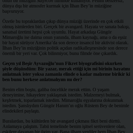
onun bir müziğini
Satyrcon
filminde kullanıyor. Fellini benzersiz,
dünya dışı bir atmosfer kurmak için İlhan Bey’in müziğine
başvuruyor.
Özetle bu topraklardan çıkıp dünya müziği üzerinde en çok etkili
olmuş isimlerden biri. Gerçek bir avangard. Hayata ve sanata bakışı,
sanatsal üretimi hepsi çok uyumlu. Hayat arkadaşı Güngör
Mimaroğlu ise daima onun yanında, ilham kaynağı, ama o da eşsiz
bir hayat sürüyor Amerika’da son derece insancıl bir aktivist olarak.
İlhan Bey’in müziğinin politik açıdan radikalleşmesinde son derece
önemli bir yeri var. Çok bilinmiyor, bunu filmde öne çıkardık.
Geçen yıl Beşir Ayvazoğlu’nun Fikret biyografisini okurken
şöyle düşündüm: Bir yazar, merak ettiği için mi birinin hayatını
anlatmak ister yoksa zamanla elinde o kadar malzeme birikir ki
ben bunu herkese anlatmalıyım mı der?
Benim elim boştu, galiba öncelikle merak ettim. O yaşam
deneyimine, hikayelere yaklaşmak istedim. Malzemeyi bulmak,
keşfetmek, toparlamak istedim. Mimaroğlu eşyalarına dokunmak
istedim. Şanslıydım Güngör Hanım’ın oğlu Rüstem Bey de benimle
elindekileri paylaştı.
Buralardan, bu kültürden bir avangard çıkması fikri beni dürttü.
Anlamaya çalıştım. Tabii temelinde benim işitsel serüvenlere olan,
eskilere dayanan bir ilgim var. Bana ilham verdiler hem İlhan Bey