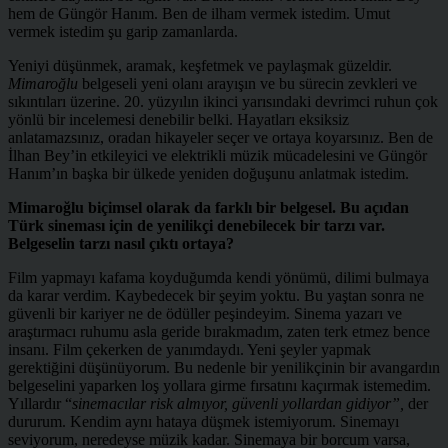
hem de Güngör Hanım. Ben de ilham vermek istedim. Umut
vermek istedim şu garip zamanlarda.
Yeniyi düşünmek, aramak, keşfetmek ve paylaşmak güzeldir.
Mimaroğlu
belgeseli yeni olanı arayışın ve bu sürecin zevkleri ve
sıkıntıları üzerine. 20. yüzyılın ikinci yarısındaki devrimci ruhun çok
yönlü bir incelemesi denebilir belki. Hayatları eksiksiz
anlatamazsınız, oradan hikayeler seçer ve ortaya koyarsınız. Ben de
İlhan Bey’in etkileyici ve elektrikli müzik mücadelesini ve Güngör
Hanım’ın başka bir ülkede yeniden doğuşunu anlatmak istedim.
Mimaroğlu biçimsel olarak da farklı bir belgesel. Bu açıdan
Türk sineması için de yenilikçi denebilecek bir tarzı var.
Belgeselin tarzı nasıl çıktı ortaya?
Film yapmayı kafama koyduğumda kendi yönümü, dilimi bulmaya
da karar verdim. Kaybedecek bir şeyim yoktu. Bu yaştan sonra ne
güvenli bir kariyer ne de ödüller peşindeyim. Sinema yazarı ve
araştırmacı ruhumu asla geride bırakmadım, zaten terk etmez bence
insanı. Film çekerken de yanımdaydı. Yeni şeyler yapmak
gerektiğini düşünüyorum. Bu nedenle bir yenilikçinin bir avangardın
belgeselini yaparken loş yollara girme fırsatını kaçırmak istemedim.
Yıllardır “
sinemacılar risk almıyor, güvenli yollardan gidiyor”,
der
dururum. Kendim aynı hataya düşmek istemiyorum. Sinemayı
seviyorum, neredeyse müzik kadar. Sinemaya bir borcum varsa,