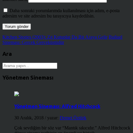
Daha sonraki yorumlarımda kullanılması için adım, e-posta
adresim ve site adresim bu tarayıcıya kaydedilsin.
Kitchen Stories (2003): Zıt Kutuplar Da Bir Araya Gelir
Buñuel
Sineması: Gerçek Gerçeküstüdür
Ara
Yönetmen Sineması
Yönetmen Sineması: Alfred Hitchcock
30 Aralık, 2018
/ yazar:
Demet Öztürk
Çok sevdiğim bir söz var “Mantık sıkıcıdır.” Alfred Hitchcock