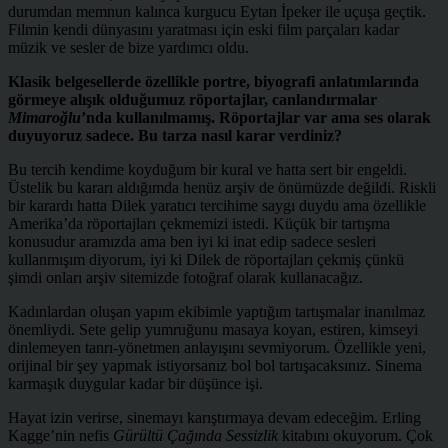
durumdan memnun kalınca kurgucu Eytan İpeker ile uçuşa geçtik.
Filmin kendi dünyasını yaratması için eski film parçaları kadar
müzik ve sesler de bize yardımcı oldu.
Klasik belgesellerde özellikle portre, biyografi anlatımlarında
görmeye alışık olduğumuz röportajlar, canlandırmalar
Mimaroğlu
’nda kullanılmamış. Röportajlar var ama ses olarak
duyuyoruz sadece. Bu tarza nasıl karar verdiniz?
Bu tercih kendime koyduğum bir kural ve hatta sert bir engeldi.
Üstelik bu kararı aldığımda henüz arşiv de önümüzde değildi. Riskli
bir karardı hatta Dilek yaratıcı tercihime saygı duydu ama özellikle
Amerika’da röportajları çekmemizi istedi. Küçük bir tartışma
konusudur aramızda ama ben iyi ki inat edip sadece sesleri
kullanmışım diyorum, iyi ki Dilek de röportajları çekmiş çünkü
şimdi onları arşiv sitemizde fotoğraf olarak kullanacağız.
Kadınlardan oluşan yapım ekibimle yaptığım tartışmalar inanılmaz
önemliydi. Sete gelip yumruğunu masaya koyan, estiren, kimseyi
dinlemeyen tanrı-yönetmen anlayışını sevmiyorum. Özellikle yeni,
orijinal bir şey yapmak istiyorsanız bol bol tartışacaksınız. Sinema
karmaşık duygular kadar bir düşünce işi.
Hayat izin verirse, sinemayı karıştırmaya devam edeceğim. Erling
Kagge’nin nefis
Gürültü Çağında Sessizlik
kitabını okuyorum. Çok