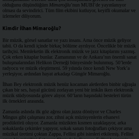
olduğunu düşündüğüm
Mimaroğlu
’nun MUBİ’de yayınlanıyor
olması da sevindirici. Tüm film ekibini kutluyor, keyifli okumalar ve
izlemeler diliyorum.
Kimdir İlhan Mimaroğlu?
Bir müzik, görsel sanatlar ve yazı insanı. Ama önce müzik geliyor
tabii. O da kendi içinde birkaç bölüme ayrılıyor. Öncelikle bir müzik
tarihçisi. Memleketin ilk elektronik müzik ve jazz kitaplarını yazmış.
Çok erken kitaplar bunlar. Zamanının ve de Ankara’nın önemli sanat
buluşmalarından Helikon Derneği bünyesinde bulunmuş. 50’lerde
radyocu ve müzik eleştirmeni. 59 yılında önce kendi New York’a
yerleşiyor, ardından hayat arkadaşı Güngör Mimaroğlu.
İlhan Bey elektronik müzik henüz kocaman aletlerden binbir uğraşla
çıkan bir ses, hayal gücünü zorlayan yeni bir imkân iken elektronik
müzik stüdyosunda görev alıyor. 60’ların başındaki besteleri türün
ilk örnekleri arasında.
Zamanla aslında ilk göz ağrısı olan
jazz
a dönüyor ve Charles
Mingus gibi çalışması zor, zihni açık müzisyenlerin efsanevi
prodüktörü oluyor. Zamanla müzikten kısmen uzaklaşıyor, arka
sokaklarda çekimler yapıyor, sokak sanatı fotoğrafları çekiyor ama
müzikal üretimi çoktan Zappa, Fellini gibi isimleri etkilemiş. Fellini