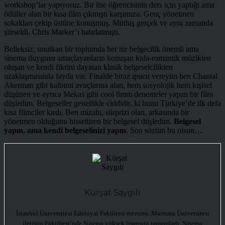
workshop’lar yapıyoruz. Bir lise öğrencisinin ders için yaptığı ama
ödüller alan bir kısa film çıkmıştı karşımıza. Genç yönetmen
sokakları çekip üstüne konuşmuş. Müthiş gerçek ve aynı zamanda
şiirseldi. Chris Marker’ı hatırlatmıştı.
Belleksiz, unutkan bir toplumda her tür belgecilik önemli ama
sinema duygusu amaçlayanların konuşan kafa-romantik müzikten
oluşan ve kendi fikrini dayatan klasik belgeselcilikten
uzaklaşmasında fayda var. Finalde biraz ipucu vereyim ben Chantal
Akerman gibi kalbimi avuçlarına alan, hem sosyolojik hem kişisel
düşünen ve ayrıca Mekas gibi cool 8mm denemeler yapan bir film
düşledim. Belgeseller genellikle ciddidir, ki bunu Türkiye’de ilk defa
kısa filmciler kırdı. Ben mizahı, sürprizi olan, arkasında bir
yönetmen olduğunu hissettiren bir belgesel düşledim.
Belgesel
yapın, ama kendi belgeselinizi yapın
. Son sözüm bu olsun…
Kürşat Saygılı
İstanbul Üniversitesi Edebiyat Fakültesi mezunu. Marmara Üniversitesi
iletişim Fakültesi’nde Sinema yüksek lisansını tamamladı. Sinema