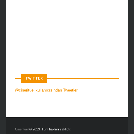
TWITTER
@cinerituel kullanıcısından Tweetler
Cineritüel
© 2013. Tüm hakları saklıdır.