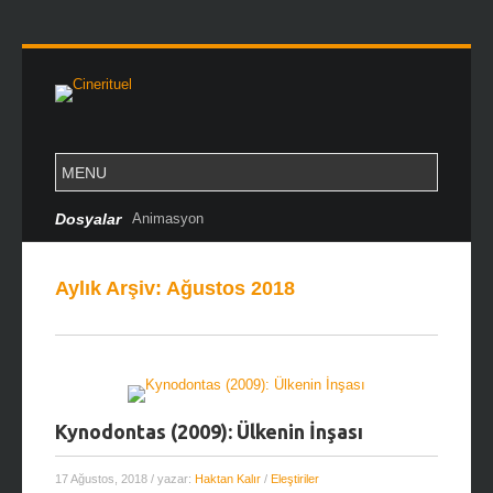
Dosyalar
Animasyon
Aylık Arşiv:
Ağustos 2018
Kynodontas (2009): Ülkenin İnşası
17 Ağustos, 2018
/ yazar:
Haktan Kalır
/
Eleştiriler