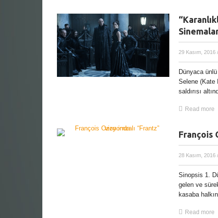
“Karanlıkl
Sinemala
29 Kasım, 2016
Dünyaca ünlü
Selene (Kate 
saldırısı altı
Read more
François 
28 Kasım, 2016
Sinopsis 1. D
gelen ve sürek
kasaba halkını
Read more