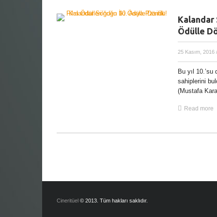
Kalandar 
Ödülle D
25 Kasım, 2016
Bu yıl 10.’su
sahiplerini bu
(Mustafa Kara)
Read more
Cineritüel
© 2013. Tüm hakları saklıdır.