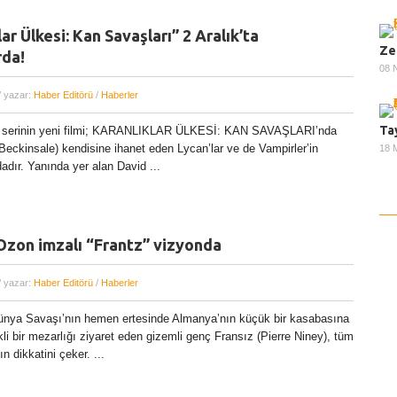
ar Ülkesi: Kan Savaşları” 2 Aralık’ta
Ze
rda!
08 
/ yazar:
Haber Editörü
/
Haberler
Ta
 serinin yeni filmi; KARANLIKLAR ÜLKESİ: KAN SAVAŞLARI’nda
Beckinsale) kendisine ihanet eden Lycan’lar ve de Vampirler’in
18 
ndadır. Yanında yer alan David ...
Ozon imzalı “Frantz” vizyonda
/ yazar:
Haber Editörü
/
Haberler
ünya Savaşı’nın hemen ertesinde Almanya’nın küçük bir kasabasına
li bir mezarlığı ziyaret eden gizemli genç Fransız (Pierre Niney), tüm
n dikkatini çeker. ...