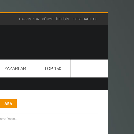
HAKKIMIZDA
KÜNYE
İLETIŞIM
EKIBE DAHIL OL
YAZARLAR
TOP 150
ARA