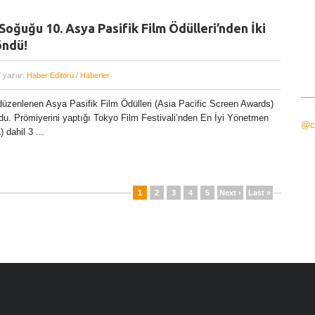
Soğuğu 10. Asya Pasifik Film Ödülleri’nden İki
öndü!
/ yazar:
Haber Editörü
/
Haberler
 düzenlenen Asya Pasifik Film Ödülleri (Asia Pacific Screen Awards)
ldu. Prömiyerini yaptığı Tokyo Film Festivali’nden En İyi Yönetmen
@ci
 dahil 3 ...
1
2
3
4
5
Next ›
Last »