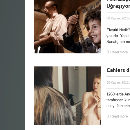
Uğraşıyo
30 Kasım, 2016
Eleştiri Nedir
yazıdır. Yapıt
Sanatçının ne
Read more
Cahiers du
30 Kasım, 2016
1950’lerde An
tarafından ku
en iyi filmlerin
Read more