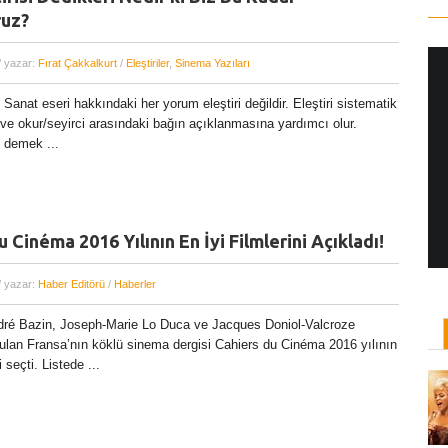
ruz?
/ yazar:
Fırat Çakkalkurt
/
Eleştiriler
,
Sinema Yazıları
? Sanat eseri hakkındaki her yorum eleştiri değildir. Eleştiri sistematik
Yönetmen Sineması: Jane Campion
 ve okur/seyirci arasındaki bağın açıklanmasına yardımcı olur.
07 Kasım, 2017
/ yazar:
Dilan Salkaya
 demek ...
Uzun metrajları bir yana, adını son dönemde en
çok Top of the Lake dizisi ile duyduğumuz Yeni
Zelandalı yönetmen ...
 Cinéma 2016 Yılının En İyi Filmlerini Açıkladı!
/ yazar:
Haber Editörü
/
Haberler
dré Bazin, Joseph-Marie Lo Duca ve Jacques Doniol-Valcroze
rulan Fransa’nın köklü sinema dergisi Cahiers du Cinéma 2016 yılının
i seçti. Listede ...