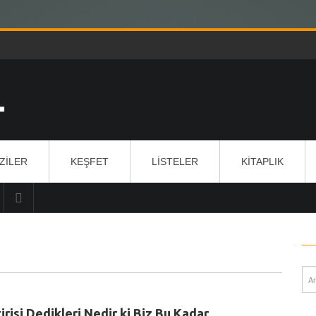
IZILER
KEŞFET
LISTELER
KITAPLIK
irisi Dedikleri Nedir ki Biz Bu Kadar