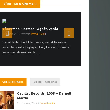
YÖNETMEN SINEMASI
Yönetmen Sineması: Agnès Varda
Yönetmen Sineması: A
19 Ocak, 2019
/ yazar:
İlayda Bıyıklı
30 Aralık, 2018
/ yazar:
Demet
Sanat tarihi okuduktan sonra, sanat hayatına
Çok sevdiğim bir söz var “
aslen fotoğrafla başlayan Belçika asıllı Fransız
Hitchcock dünya sinema t
yönetmen Agnès Varda, ...
biricik ...
SOUNDTRACK
YILDIZ TABLOSU
Cadillac Records (2008) – Darnell
Martin
11 Haziran, 2017
/
Soundtracks