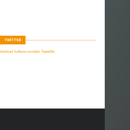
TWITTER
nerituel kullanıcısından Tweetler