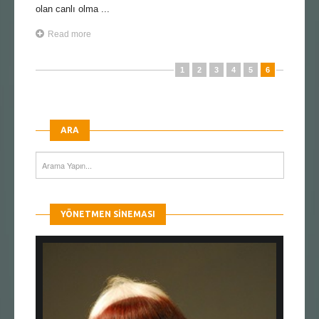
olan canlı olma ...
Read more
1
2
3
4
5
6
ARA
YÖNETMEN SINEMASI