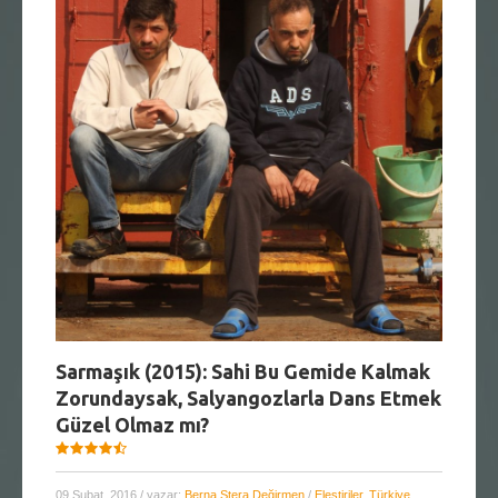
Sarmaşık (2015): Sahi Bu Gemide Kalmak
Zorundaysak, Salyangozlarla Dans Etmek
Güzel Olmaz mı?
09 Şubat, 2016
/ yazar:
Berna Stera Değirmen
/
Eleştiriler
,
Türkiye