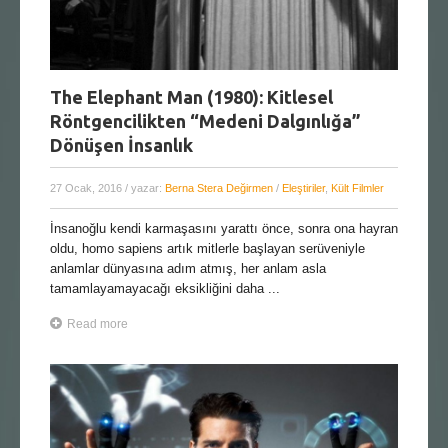
The Elephant Man (1980): Kitlesel
Röntgencilikten “Medeni Dalgınlığa”
Dönüşen İnsanlık
27 Ocak, 2016
/ yazar:
Berna Stera Değirmen
/
Eleştiriler
,
Kült Filmler
İnsanoğlu kendi karmaşasını yarattı önce, sonra ona hayran
oldu, homo sapiens artık mitlerle başlayan serüveniyle
anlamlar dünyasına adım atmış, her anlam asla
tamamlayamayacağı eksikliğini daha ...
Read more