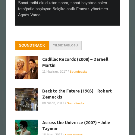
en çok Top
Sanat tarihi okuduktan sonra, sanat hayatına aslen
Çok sevdiğ
alı
fotoğrafla başlayan Belçika asıllı Fransız yönetmen
Hitchcock 
Agnès Varda, ...
SOUNDTRACK
YILDIZ TABLOSU
Cadillac Records (2008) – Darnell
Martin
11 Haziran, 2017
/
Soundtracks
Back to the Future (1985) – Robert
Zemeckis
08 Nisan, 2017
/
Soundtracks
Across the Universe (2007) – Julie
Taymor
18 Mart, 2017
/
Soundtracks