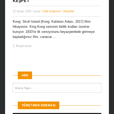
KEŞFET
22 Şubat, 2020
/ yazar:
Fatih Değirmen
/
Eleştiriler
Kong: Skull Island (Kong: Kafatası Adası, 2017) filmi
hikayesini King Kong serisinin bildik kodları üzerine
kuruyor. 1933’te ilk versiyonunu beyazperdede görmeye
başladığımız film, canavar ...
Read more
ARA
YÖNETMEN SINEMASI