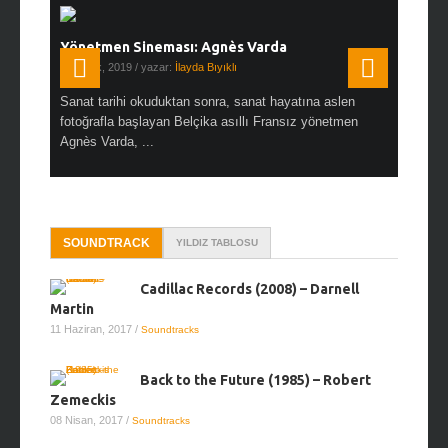
Yönetmen Sineması: Agnès Varda
Yönetmen
19 Ocak, 2019
/ yazar:
İlayda Bıyıklı
30 Aralık, 2
en çok Top
Sanat tarihi okuduktan sonra, sanat hayatına aslen
Çok sevdiğ
alı
fotoğrafla başlayan Belçika asıllı Fransız yönetmen
Hitchcock 
Agnès Varda, ...
SOUNDTRACK
YILDIZ TABLOSU
Cadillac Records (2008) – Darnell
Martin
11 Haziran, 2017
/
Soundtracks
Back to the Future (1985) – Robert
Zemeckis
08 Nisan, 2017
/
Soundtracks